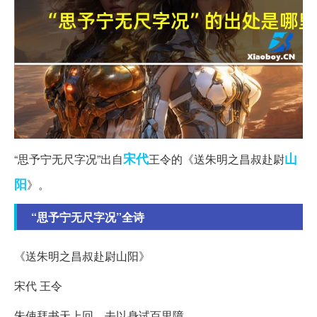
宋代
山
“思予宁无尺字况”出自
王令的《送朱明之昌叔赴尉
阳
》。
“思予宁无尺字况”全诗
《送朱明之昌叔赴尉山阳》
宋代 王令
朱使拜书天上回，去以身试百里障。