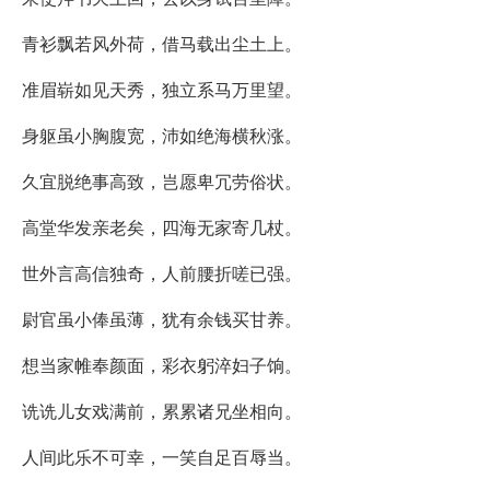
青衫飘若风外荷，借马载出尘土上。
准眉崭如见天秀，独立系马万里望。
身躯虽小胸腹宽，沛如绝海横秋涨。
久宜脱绝事高致，岂愿卑冗劳俗状。
高堂华发亲老矣，四海无家寄几杖。
世外言高信独奇，人前腰折嗟已强。
尉官虽小俸虽薄，犹有余钱买甘养。
想当家帷奉颜面，彩衣躬淬妇子饷。
诜诜儿女戏满前，累累诸兄坐相向。
人间此乐不可幸，一笑自足百辱当。