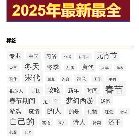
标签
元宵节
专业
习俗
中国
作者
你可以
冬天
冬季
唐代
品牌
大学
农历
娘家
宋代
寓意
孩子
工作
年初
家庭
宝宝
春节
攻略
时间
新年
很多人
手机
梦幻西游
春节期间
是一个
汤圆
的人
游戏
疫情
礼物
的是
红包
考试
自己的
诗人
还不
英语
诗词
词人
都是
陆游