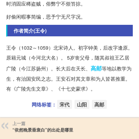
时消固应稀盗贼，俗弊宁不烦笞掠。
好偷闲暇事简编，思予宁无尺字况。
作者简介(王令)
王令（1032～1059）北宋诗人。初字钟美，后改字逢原。
原籍元城（今河北大名）。 5岁丧父母，随其叔祖王乙居
高邮
广陵（今江苏扬州）。长大后在天长、
等地以教学为
生，有治国安民之志。王安石对其文章和为人皆甚推重。
有《广陵先生文章》、《十七史蒙求》。
网络标签：
宋代
山阳
高邮
上一篇
“依然晚景垂衰白”的出处是哪里