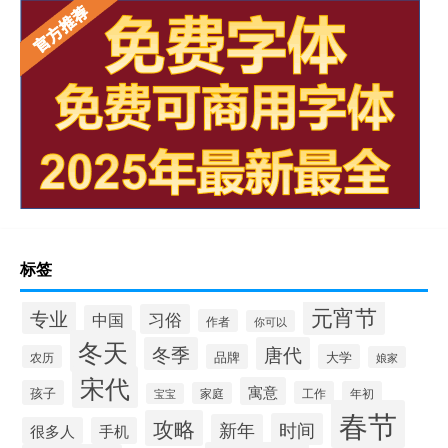
标签
元宵节
专业
习俗
中国
作者
你可以
冬天
冬季
唐代
品牌
大学
农历
娘家
宋代
寓意
孩子
工作
年初
家庭
宝宝
春节
攻略
时间
新年
很多人
手机