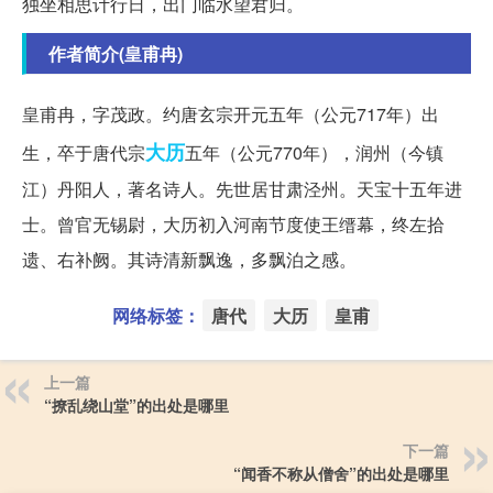
独坐相思计行日，出门临水望君归。
作者简介(皇甫冉)
皇甫冉，字茂政。约唐玄宗开元五年（公元717年）出
大历
生，卒于唐代宗
五年（公元770年），润州（今镇
江）丹阳人，著名诗人。先世居甘肃泾州。天宝十五年进
士。曾官无锡尉，大历初入河南节度使王缙幕，终左拾
遗、右补阙。其诗清新飘逸，多飘泊之感。
网络标签：
唐代
大历
皇甫
上一篇
“撩乱绕山堂”的出处是哪里
下一篇
“闻香不称从僧舍”的出处是哪里