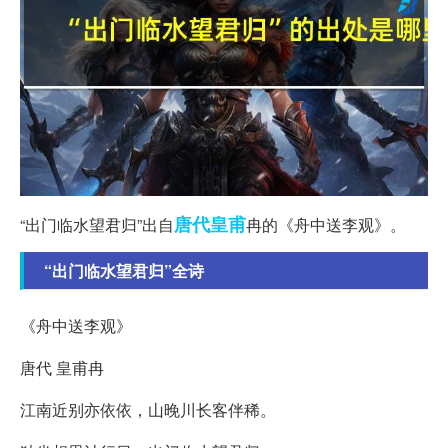
唐代
皇甫
“出门临水望君归”出自
冉的《舟中送李观》。
“出门临水望君归”全诗
《舟中送李观》
唐代 皇甫冉
江南近别亦依依，山晚川长客伴稀。