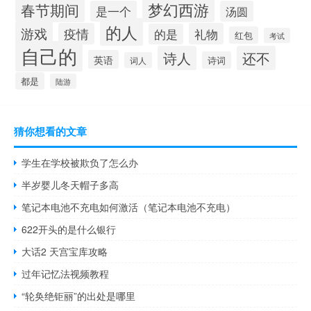
梦幻西游
春节期间
是一个
汤圆
的人
游戏
疫情
礼物
的是
红包
考试
自己的
诗人
还不
英语
诗词
词人
都是
陆游
猜你想看的文章
学生在学校被欺负了怎么办
半岁婴儿冬天帽子多高
笔记本电池不充电如何激活（笔记本电池不充电）
622开头的是什么银行
大话2 天宫宝库攻略
过年记忆法视频教程
“轮奂绝钜丽”的出处是哪里