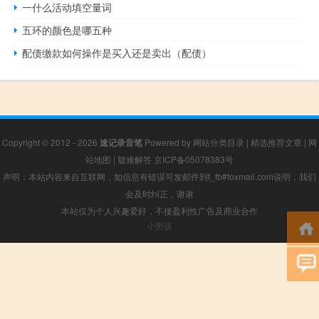
一什么活动填空量词
五环的颜色是哪五种
配债缴款如何操作是买入还是卖出（配债）
Copyright © 2012 - 2026
速记录音笔
Powered by
网站分类目录
|
精选推荐文章
|
网
站地图
|
疑难解答
京ICP备05078383号
声明：本站内容来自互联网，如信息有错误可发邮件到f_fb#foxmail.com说明，我们
会及时纠正，谢谢
本站仅为个人兴趣爱好，不接盈利性广告及商业合作
小男孩