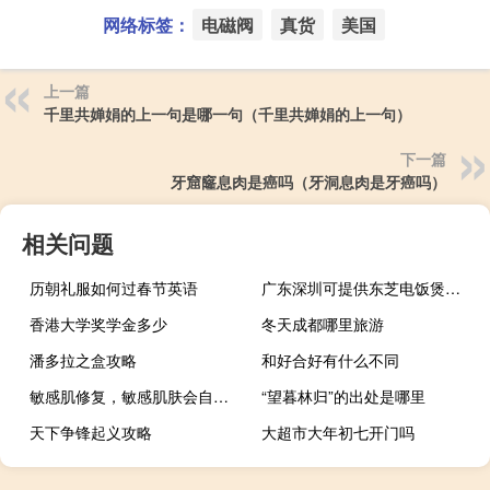
网络标签：
电磁阀
真货
美国
上一篇
千里共婵娟的上一句是哪一句（千里共婵娟的上一句）
下一篇
牙窟窿息肉是癌吗（牙洞息肉是牙癌吗）
相关问题
历朝礼服如何过春节英语
广东深圳可提供东芝电饭煲维修服务地址在哪
香港大学奖学金多少
冬天成都哪里旅游
潘多拉之盒攻略
和好合好有什么不同
敏感肌修复，敏感肌肤会自己修复吗
“望暮林归”的出处是哪里
天下争锋起义攻略
大超市大年初七开门吗