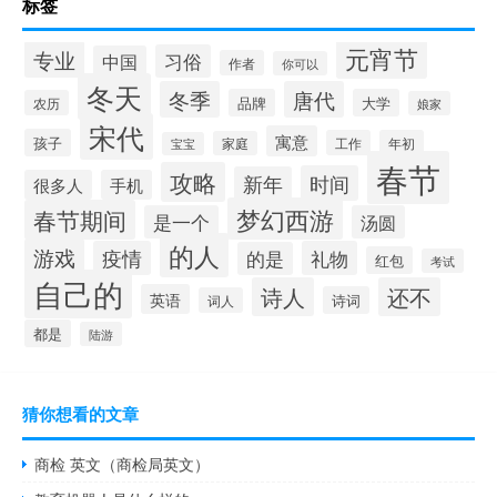
标签
元宵节
专业
习俗
中国
作者
你可以
冬天
冬季
唐代
品牌
大学
农历
娘家
宋代
寓意
孩子
工作
年初
家庭
宝宝
春节
攻略
时间
新年
很多人
手机
梦幻西游
春节期间
是一个
汤圆
的人
游戏
疫情
礼物
的是
红包
考试
自己的
诗人
还不
英语
诗词
词人
都是
陆游
猜你想看的文章
商检 英文（商检局英文）