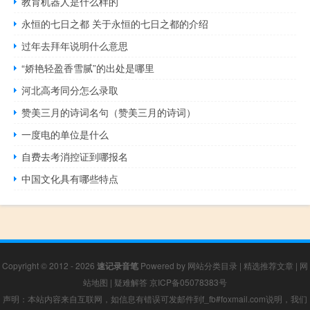
教育机器人是什么样的
永恒的七日之都 关于永恒的七日之都的介绍
过年去拜年说明什么意思
“娇艳轻盈香雪腻”的出处是哪里
河北高考同分怎么录取
赞美三月的诗词名句（赞美三月的诗词）
一度电的单位是什么
自费去考消控证到哪报名
中国文化具有哪些特点
Copyright © 2012 - 2026
速记录音笔
Powered by
网站分类目录
|
精选推荐文章
|
网
站地图
|
疑难解答
京ICP备05078383号
声明：本站内容来自互联网，如信息有错误可发邮件到f_fb#foxmail.com说明，我们