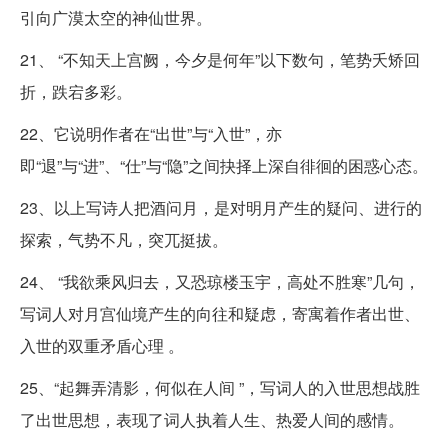
引向广漠太空的神仙世界。
21、 “不知天上宫阙，今夕是何年”以下数句，笔势夭矫回
折，跌宕多彩。
22、它说明作者在“出世”与“入世”，亦
即“退”与“进”、“仕”与“隐”之间抉择上深自徘徊的困惑心态。
23、以上写诗人把酒问月，是对明月产生的疑问、进行的
探索，气势不凡，突兀挺拔。
24、 “我欲乘风归去，又恐琼楼玉宇，高处不胜寒”几句，
写词人对月宫仙境产生的向往和疑虑，寄寓着作者出世、
入世的双重矛盾心理 。
25、“起舞弄清影，何似在人间 ”，写词人的入世思想战胜
了出世思想，表现了词人执着人生、热爱人间的感情。