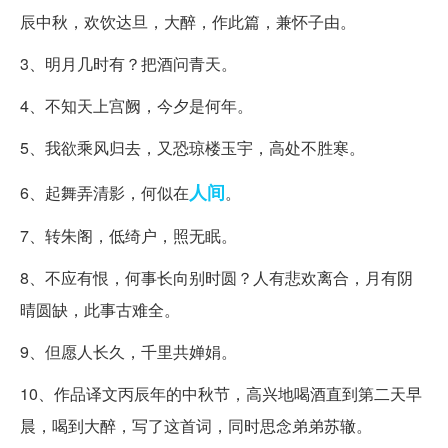
辰中秋，欢饮达旦，大醉，作此篇，兼怀子由。
3、明月几时有？把酒问青天。
4、不知天上宫阙，今夕是何年。
5、我欲乘风归去，又恐琼楼玉宇，高处不胜寒。
人间
6、起舞弄清影，何似在
。
7、转朱阁，低绮户，照无眠。
8、不应有恨，何事长向别时圆？人有悲欢离合，月有阴
晴圆缺，此事古难全。
9、但愿人长久，千里共婵娟。
10、作品译文丙辰年的中秋节，高兴地喝酒直到第二天早
晨，喝到大醉，写了这首词，同时思念弟弟苏辙。