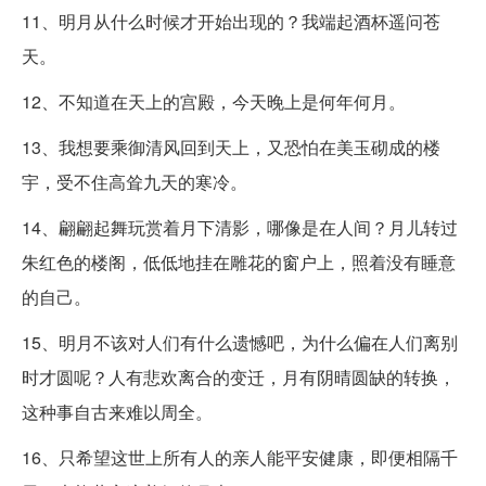
11、明月从什么时候才开始出现的？我端起酒杯遥问苍
天。
12、不知道在天上的宫殿，今天晚上是何年何月。
13、我想要乘御清风回到天上，又恐怕在美玉砌成的楼
宇，受不住高耸九天的寒冷。
14、翩翩起舞玩赏着月下清影，哪像是在人间？月儿转过
朱红色的楼阁，低低地挂在雕花的窗户上，照着没有睡意
的自己。
15、明月不该对人们有什么遗憾吧，为什么偏在人们离别
时才圆呢？人有悲欢离合的变迁，月有阴晴圆缺的转换，
这种事自古来难以周全。
16、只希望这世上所有人的亲人能平安健康，即便相隔千