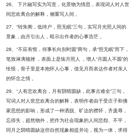
26、 下片融写实为写意，化景物为情思，表现词人对人世
间悲欢离合的解释，侧重写人间 。
27、“转朱阁，低绮户，照无眠”三句，实写月光照人间的
景象，由月引出人，暗示出作者的心事浩茫 。
28、“不应有恨，何事长向别时圆”两句，承“照无眠”而下，
笔致淋漓顿挫 ，表面上是恼月照人 ，增人“月圆人不圆”的
怅恨，骨子里是本抱怀人心事，借见月而表达作者对亲人
的怀念之情 。
29、“人有悲欢离合，月有阴晴圆缺，此事古难全”三句，
写词人对人世悲欢离合的解释，表明作者由于受庄子和佛
家思想的影响，形成了一种洒脱、旷达的襟怀，齐庞辱，
忘得失，超然物外，把作为社会现象的人间悲怨、不平，
同月之阴晴圆缺这些自然现象相提并论，视为一体，求得