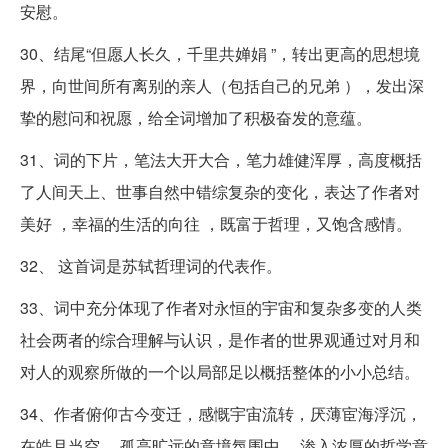
安慰。
30、结尾“但愿人长久，千里共婵娟 ”，转出更高的思想境
界，向世间所有离别的亲人（包括自己的兄弟 ），发出深
挚的慰问和祝愿，给全词增加了积极奋发的意蕴。
31、词的下片，笔法大开大合，笔力雄健浑厚，高度概括
了人间天上、世事自然中错综复杂的变化，表达了作者对
美好 ，幸福的生活的向往 ，既富于哲理，又饱含感情。
32、 这首词是苏轼哲理词的代表作。
33、词中充分体现了作者对永恒的宇宙和复杂多变的人类
社会两者的综合理解与认识，是作者的世界观通过对月和
对人的观察所做的一个以局部足以概括整体的小小总结。
34、作者俯仰古今变迁，感慨宇宙流转，厌薄宦海浮沉，
在皓月当空 、孤高旷远的意境氛围中 ，渗入浓厚的哲学意