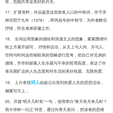
里，也能共享这美好的月光。
17、扩展资料：作品鉴赏这首脍炙人口的中秋词，作于宋
神宗熙宁九年（1076），即丙辰年的中秋节，为作者醉后
抒情，怀念弟弟苏辙之作。
18、 全词运用形象的描绘和浪漫主义的想象，紧紧围绕中
秋之月展开描写 、抒情和议论，从天上与人间、月与人、
空间与时间这些相联系的范畴进行思考，把自己对兄弟的
感情，升华到探索人生乐观与不幸的哲理高度，表达了作
者乐观旷达的人生态度和对生活的美好祝愿、无限热爱。
词人
19、 上片表现
由超尘出世到热爱人生的思想活动，
侧重写天上 。
20、开篇“明月几时有”一句 ，借用李白“青天有月来几时？
我今停杯一问之”诗意，通过向青天发问 ，把读者的思绪