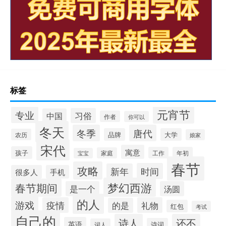
标签
元宵节
专业
习俗
中国
作者
你可以
冬天
冬季
唐代
品牌
大学
农历
娘家
宋代
寓意
孩子
工作
年初
家庭
宝宝
春节
攻略
时间
新年
很多人
手机
梦幻西游
春节期间
是一个
汤圆
的人
游戏
疫情
礼物
的是
红包
考试
自己的
诗人
还不
英语
诗词
词人