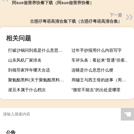
阿sue做营养快餐下载（阿sue做营养快餐）
下一篇
古惑仔粤语高清合集下载（古惑仔粤语高清合集）
相关问题
打破沙锅问到底是什么意思的故事（打破沙锅问到底是成语吗）
过年手抄报用什么内容写字
山东风机厂家排名
车评头条：看起来“普通”但着实有料 试途锐eHybrid
到领导家拜年哪天合适
连睡是什么意思什么梗
聚氨酯黑料(关于聚氨酯黑料简述)
周穆王与西王母的故事（周穆王）
崖豆木属于什么档次
“微宦不能去”的出处是哪里
☚
公告