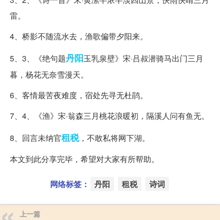
雷。
4、桥影不随流水去，渔歌偏带夕阳来。
丹阳
5、3、《绝句题
玉乳泉壁》宋·吕叔潜骑马出门三月
暮，杨花无奈雪漫天。
6、客情最苦夜难度，宿处先寻无杜鹃。
7、4、《渔》宋·翁森三月桃花浪暖初，隔溪人问有鱼无。
租税
8、回言未纳官
，不敢私将网下湖。
本文到此分享完毕，希望对大家有所帮助。
网络标签：
丹阳
租税
诗词
上一篇