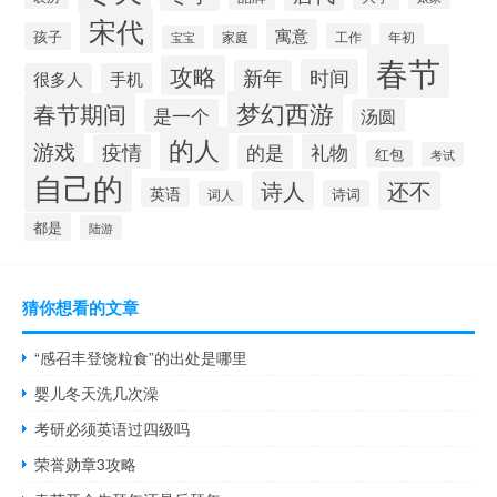
宋代
寓意
孩子
工作
年初
家庭
宝宝
春节
攻略
时间
新年
很多人
手机
梦幻西游
春节期间
是一个
汤圆
的人
游戏
疫情
礼物
的是
红包
考试
自己的
诗人
还不
英语
诗词
词人
都是
陆游
猜你想看的文章
“感召丰登饶粒食”的出处是哪里
婴儿冬天洗几次澡
考研必须英语过四级吗
荣誉勋章3攻略