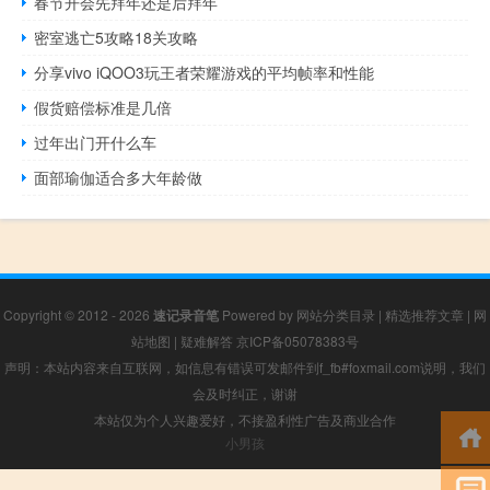
春节开会先拜年还是后拜年
密室逃亡5攻略18关攻略
分享vivo iQOO3玩王者荣耀游戏的平均帧率和性能
假货赔偿标准是几倍
过年出门开什么车
面部瑜伽适合多大年龄做
Copyright © 2012 - 2026
速记录音笔
Powered by
网站分类目录
|
精选推荐文章
|
网
站地图
|
疑难解答
京ICP备05078383号
声明：本站内容来自互联网，如信息有错误可发邮件到f_fb#foxmail.com说明，我们
会及时纠正，谢谢
本站仅为个人兴趣爱好，不接盈利性广告及商业合作
小男孩