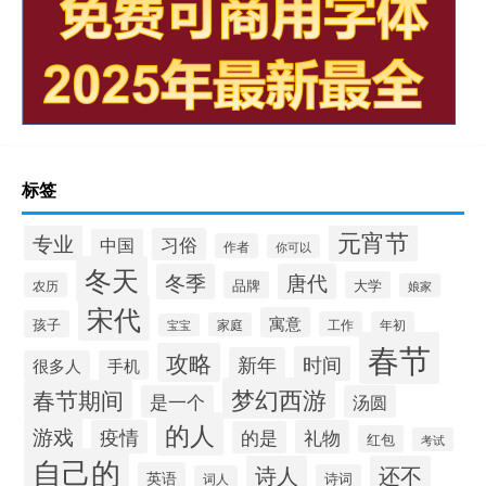
标签
元宵节
专业
习俗
中国
作者
你可以
冬天
冬季
唐代
品牌
大学
农历
娘家
宋代
寓意
孩子
工作
年初
家庭
宝宝
春节
攻略
时间
新年
很多人
手机
梦幻西游
春节期间
是一个
汤圆
的人
游戏
疫情
礼物
的是
红包
考试
自己的
诗人
还不
英语
诗词
词人