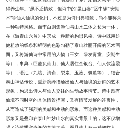
得养生年。”虽不乏情致，但诗中的“昆山姿”“区中缘”“安期
术”等仙人仙境的化用，不过是为诗用典增致，尚不能称为
—种独特风格。而李白则集游仙与山水二体之长为一体，
在《游泰山六首》中形成一种新的构思风格。诗中既用雄
健粗放的线条和鲜明的色彩勾勒了泰山壮丽开阔的艺术画
面，又将游仙诗中常用的人物（玉女、绿发青童、安期生
等），事典（巨鳌负仙山、仙人居住金银台、仙人饮流霞
等），语汇（九垓、清斋、裂素、玉液、瓠瓜等），结合
泰山神话传说，重新演绎描绘出仙人与仙境的新鲜的艺术
形象，构思出诗人与仙人交往的生动故事情节。诗中既有
仙境不同时空的具体情景描写，又有情节发展的连贯性，
从而造成了强烈的美感和生动的形象。而这种美感和生动
形象又是叠印在泰山神妙山水的真实背景上的，这不仅增
强了诗歌飘渺奇逸的意境之美，而且使人有一种如临其