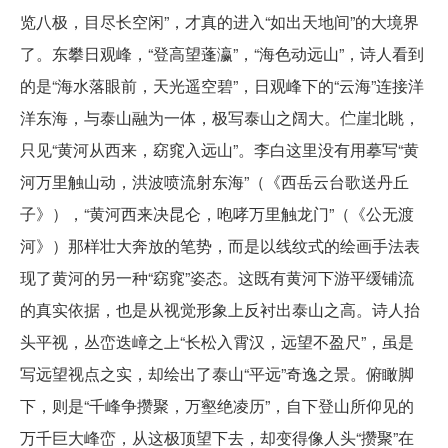
览八极，目尽长空闲”，才真的进入“如出天地间”的大境界
了。东攀日观峰，“登高望蓬瀛”，“海色动远山”，诗人看到
的是“海水落眼前，天光遥空碧”，日观峰下的“云海”连接洋
洋东海，与泰山融为一体，极写泰山之阔大。伫崖北眺，
只见“黄河从西来，窈窕入远山”。李白这里没有用摹写“黄
河万里触山动，洪波喷流射东海”（《西岳云台歌送丹丘
子》），“黄河西来决昆仑，咆哮万里触龙门”（《公无渡
河》）那样壮大奔放的笔势，而是以线纹式的绘画手法表
现了黄河的另一种“窈窕”姿态。这既有黄河下游平缓铺流
的真实依据，也是从视觉形象上反衬出泰山之高。诗人抬
头平视，丛峦迭嶂之上“长松入霄汉，远望不盈尺”，虽是
写远望视点之实，却绘出了泰山“平远”奇逸之景。俯瞰脚
下，则是“千峰争攒聚，万壑绝凌历”，自下登山所仰见的
万千巨大峰峦，从这极顶望下去，却变得像人头“攒聚”在