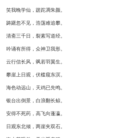
笑我晚学仙，蹉跎凋朱颜。
踌躇忽不见，浩荡难追攀。
清斋三千日，裂素写道经。
吟诵有所得，众神卫我形。
云行信长风，飒若羽翼生。
攀崖上日观，伏槛窥东溟。
海色动远山，天鸡已先鸣。
银台出倒景，白浪翻长鲸。
安得不死药，高飞向蓬瀛。
日观东北倾，两崖夹双石。