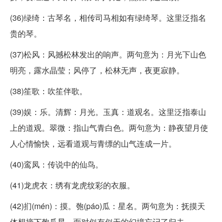
(36)绿绮：古琴名，相传司马相如有绿绮琴。这里泛指名
贵的琴。
(37)松风：风撼松林发出的响声。两句意为：月光下山色
明亮，露水晶莹；风停了，松林无声，夜更寂静。
(38)笙歌：吹笙伴歌。
(39)娱：乐。清辉：月光。玉真：道观名。这里泛指泰山
上的道观。翠微：指山气青白色。两句意为：静夜望月使
人心情愉快，远看道观与青缥的山气连成一片。
(40)鸾凤：传说中的仙鸟。
(41)龙虎衣：绣有龙虎纹彩的衣服。
(42)扪(mén)：摸。匏(páo)瓜：星名。两句意为：抚摸天
体想摘下匏瓜星，面对似有似无的幻境忘记了归去。