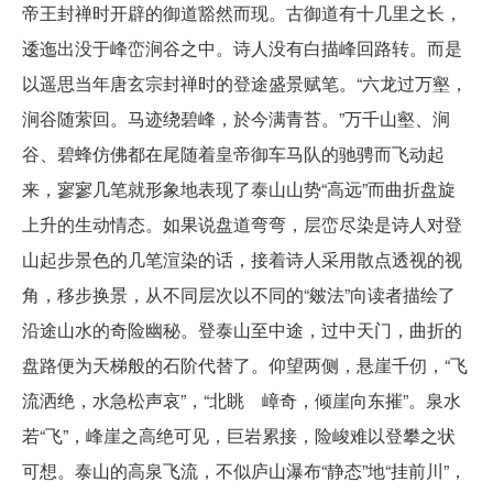
帝王封禅时开辟的御道豁然而现。古御道有十几里之长，
逶迤出没于峰峦涧谷之中。诗人没有白描峰回路转。而是
以遥思当年唐玄宗封禅时的登途盛景赋笔。“六龙过万壑，
涧谷随萦回。马迹绕碧峰，於今满青苔。”万千山壑、涧
谷、碧蜂仿佛都在尾随着皇帝御车马队的驰骋而飞动起
来，寥寥几笔就形象地表现了泰山山势“高远”而曲折盘旋
上升的生动情态。如果说盘道弯弯，层峦尽染是诗人对登
山起步景色的几笔渲染的话，接着诗人采用散点透视的视
角，移步换景，从不同层次以不同的“皴法”向读者描绘了
沿途山水的奇险幽秘。登泰山至中途，过中天门，曲折的
盘路便为天梯般的石阶代替了。仰望两侧，悬崖千仞，“飞
流洒绝，水急松声哀”，“北眺 嶂奇，倾崖向东摧”。泉水
若“飞”，峰崖之高绝可见，巨岩累接，险峻难以登攀之状
可想。泰山的高泉飞流，不似庐山瀑布“静态”地“挂前川”，