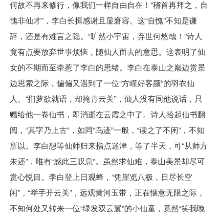
何故不再来修行，像我们一样自由自在！“稽首再拜之，自
愧非仙才”，李白长揖感谢且显窘容。这“自愧”不知是谦
辞，还是有难言之隐。“旷然小宇宙，弃世何悠哉！”诗人
竟有点要放弃世事烦恼，随仙人而去的意思。这表明了仙
女的不期而至牵惹了李白的思绪。李白在泰山之巅边赏景
边思索之际，偏偏又遇到了一位“方瞳好客颜”的羽衣仙
人。“扪萝欲就语，却掩青云关”，仙人没有同他说话，只
赠给他一卷仙书，即消逝在云霞之中了。诗人拾起仙书翻
阅，“其字乃上古”，如同“鸟迹”一般，“读之了不闲”，不知
所以。李白想等仙师归来指点迷津，等了半天，可“从师方
未还”，唯有“感此三叹息”。虽然求仙难，泰山美景却尽可
赏心悦目。李白登上日观蜂，“凭崖览八极，日尽长空
闲”，“举手开云关”，远观黄河玉带，正在惬意无限之际，
不知何处又转来一位“绿发双云鬟”的小仙童，竟然“笑我晚