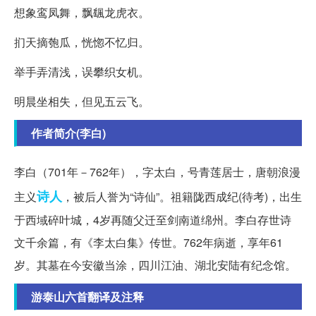
想象鸾凤舞，飘颻龙虎衣。
扪天摘匏瓜，恍惚不忆归。
举手弄清浅，误攀织女机。
明晨坐相失，但见五云飞。
作者简介(李白)
李白（701年－762年），字太白，号青莲居士，唐朝浪漫
诗人
主义
，被后人誉为“诗仙”。祖籍陇西成纪(待考)，出生
于西域碎叶城，4岁再随父迁至剑南道绵州。李白存世诗
文千余篇，有《李太白集》传世。762年病逝，享年61
岁。其墓在今安徽当涂，四川江油、湖北安陆有纪念馆。
游泰山六首翻译及注释