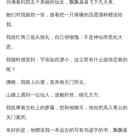
仿佛看到四五个美丽的仙女，飘飘袅袅飞下九天来。
她们对我嫣然一笑，接着把一只璀璨的流霞酒杯赠送给
我。
我急忙再三低头致礼，自己很惭愧：不是神仙而受此大
恩。
我顿时感觉到：宇宙如此渺小，这尘世有什么值得恋眷的
呢？
拂晓，我骑上白鹿，直奔南天门而去。
山腰上遇到一位仙人，道貌轩然，瞳孔方方。
我抚摩着古松上的萝藤，想和他聊天，他却把高入青云的
关门紧闭。
幸好的是，他赠送我一本远古的写有鸟迹字的书，飘飘落