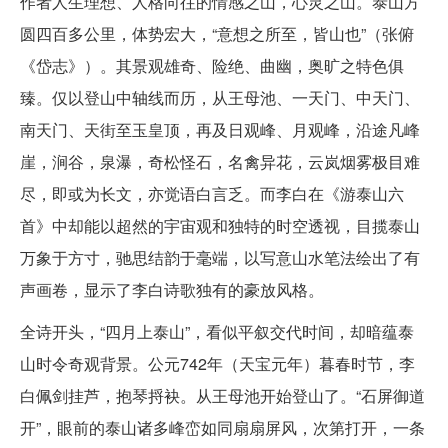
作者人生理想、人格向往的情感之山，心灵之山。泰山方
圆四百多公里，体势宏大，“意想之所至，皆山也”（张俯
《岱志》）。其景观雄奇、险绝、曲幽，奥旷之特色俱
臻。仅以登山中轴线而历，从王母池、一天门、中天门、
南天门、天街至玉皇顶，再及日观峰、月观峰，沿途凡峰
崖，涧谷，泉瀑，奇松怪石，名禽异花，云岚烟雾极目难
尽，即或为长文，亦觉语白言乏。而李白在《游泰山六
首》中却能以超然的宇宙观和独特的时空透视，目揽泰山
万象于方寸，驰思结韵于毫端，以写意山水笔法绘出了有
声画卷，显示了李白诗歌独有的豪放风格。
全诗开头，“四月上泰山”，看似平叙交代时间，却暗蕴泰
山时令奇观背景。公元742年（天宝元年）暮春时节，李
白佩剑挂芦，抱琴捋袂。从王母池开始登山了。“石屏御道
开”，眼前的泰山诸多峰峦如同扇扇屏风，次第打开，一条