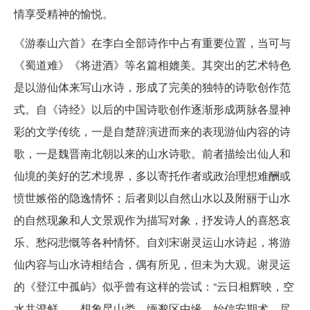
情享受精神的愉悦。
《游泰山六首》在李白全部诗作中占有重要位置，当可与
《蜀道难》《将进酒》等名篇相媲美。其突出的艺术特色
是以游仙体来写山水诗，形成了完美的独特的诗歌创作范
式。自《诗经》以后的中国诗歌创作逐渐形成两脉各显神
彩的文学传统，一是自楚辞演进而来的表现游仙内容的诗
歌，一是魏晋南北朝以来的山水诗歌。前者描绘出仙人和
仙境的美好的艺术境界，多以寄托作者或政治理想难酬或
愤世嫉俗的隐逸情怀；后者则以自然山水以及附丽于山水
的自然现象和人文景观作为描写对象，抒发诗人的喜怒哀
乐、愁闷悲慨等各种情怀。自刘宋谢灵运山水诗起，将游
仙内容与山水诗相结合，偶有所见，但未为大观。谢灵运
的《登江中孤屿》似乎曾有这样的尝试：“云日相辉映，空
水共澄鲜……想象昆山娄，缅邈区中缘。始信安期术，尽