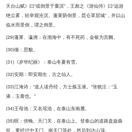
天台山赋》曰“或倒景于重溟”，王彪之《游仙侍》曰“远游
绝尘雾，轻举观沧溟。蓬莱荫倒景，昆仑罩层城”，并以山
临水而景倒，谓之倒景。
(29)蓬莱、瀛洲：在渤海中，有不死药，金银为宫阙。
(30)缅：思貌。
(31)《岁华纪丽》：泰山冬夏有雪。
(32)安期：即安期生，古之仙人。
(33)江淹诗：“道人读丹经，方士炼玉液。”张铣注：“玉
液，玉膏也。”
(34)王母池：又名瑶池，在泰山东南麓。
(35)暝：傍晚。天门关，在泰山上。登泰山的道路盘旋曲
折，要经过中天门、南天门等处，然后到达山顶。