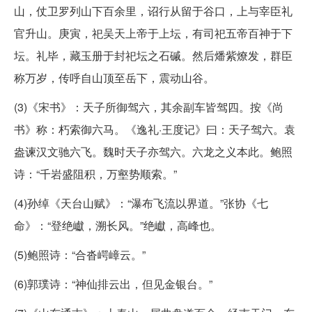
山，仗卫罗列山下百余里，诏行从留于谷口，上与宰臣礼
官升山。庚寅，祀吴天上帝于上坛，有司祀五帝百神于下
坛。礼毕，藏玉册于封祀坛之石磩。然后燔紫燎发，群臣
称万岁，传呼自山顶至岳下，震动山谷。
(3)《宋书》：天子所御驾六，其余副车皆驾四。按《尚
书》称：朽索御六马。《逸礼·王度记》曰：天子驾六。袁
盎谏汉文驰六飞。魏时天子亦驾六。六龙之义本此。鲍照
诗：“千岩盛阻积，万壑势顺索。”
(4)孙绰《天台山赋》：“瀑布飞流以界道。”张协《七
命》：“登绝巘，溯长风。”绝巘，高峰也。
(5)鲍照诗：“合沓崿嶂云。”
(6)郭璞诗：“神仙排云出，但见金银台。”