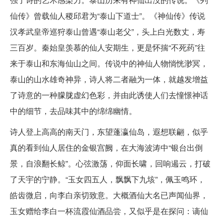
仙传》曾载仙人稷邱君为“泰山下道士”。《神仙传》传说
汉孝武皇帝巡狩泰山曾遇“泰山老父”，头上白光数丈，寿
三百岁。秦始皇羡慕的仙人安期生，更是怀揣“不死药”往
来于泰山和东海仙山之间。传说中的神仙人物惝恍渺冥，
泰山的山水雄奇神异，诗人将二者融为一体，就越发增益
了诗意的一种朦胧虚幻色彩，并由此诱使人们去憧憬神话
中的细节，去品味其中的绵绵幽情。
诗人登上高高的南天门，东望蓬瀛仙岛，遐想联翩，似乎
真的看到仙人居住的金银宫阙，在大海波涛中“银台出倒
景，自浪翻长鲸”。心弦激荡，仰面长啸，回响遏云，打破
了天宇的宁静。“玉女四五人，飘飘下九垓”，佩玉鸣环，
皓齿微启，向李白亲切致意。大概酒仙大名已声闻仙界，
玉女赠给李白一杯流霞仙酒品尝，又似乎是在探问：谪仙