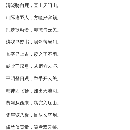
清晓骑白鹿，直上天门山。
山际逢羽人，方瞳好容颜。
扪萝欲就语，却掩青云关。
遗我鸟迹书，飘然落岩间。
其字乃上古，读之了不闲。
感此三叹息，从师方未还。
平明登日观，举手开云关。
精神四飞扬，如出天地间。
黄河从西来，窈窕入远山。
凭崖览八极，目尽长空闲。
偶然值青童，绿发双云鬟。