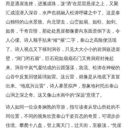
而是遇崖迭挫，进溅成珠，泼“洒”在层层悬崖之上，又聚
汇成流潜入深谷，水声也就融入松涛呼啸之中了。这是泰
山独特的山水景致。向北望去，山峦如扇、如柱、如剑、
如兽，千奇百怪，那处处悬崖都像要向东面歪倒下去，令
人心僳。诗人顺手拈来“倾”“摧”二字，泰山之高险便活现
了。诗人视点又下移到涧谷，只见大大小小的岩洞嵌进崖
壁，“洞门闭石扇”，巨石宛如扇扇石门又将洞府封掩起
来。涧谷中岚气凝结成的云团荡漾，急流、松涛在神秘的
山谷中反复回馈延绵如雷。这云雷，就像是从地底下直冒
出来。“地底兴云雷”，诗人摹景拟声，形象地衬托出泰山
山涧之深之奇。这又像山水画中的“深远”意境了。
诗人如同一位业务娴熟的导游，指引读者从登山所处的不
同位置，不同的视角欣赏泰山千姿百态的奇景，可谓步步
佳境。攀爬十八盘，登上寓天门，过天街，至极顶，“凭崖