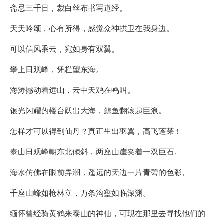
斋忌三千日，裁白丝布书写道经。
天天吟颂，心有所得，感觉众神拱卫在我身边。
可以信风乘云，宛如身有双翼。
攀上日观峰，凭栏望东海。
海涛撼动着远山，云中天鸡在鸣叫。
银光闪耀的楼台跃出大海，鲸鱼翻滚起巨浪。
怎样才可以得到仙丹？真正生出羽翼，高飞蓬莱！
泰山日观峰朝东北倾斜，两座山崖夹着一双巨石。
海水仿佛在眼前弄潮，遥远的天边一片青碧的色彩。
千座山峰如枪林立，万条沟壑如临深渊。
缅怀曾经骑黄鹤来泰山的神仙，可现在那里去寻找他们的