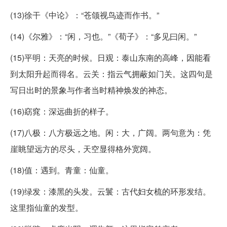
(13)徐干《中论》：“苍颌视鸟迹而作书。”
(14)《尔雅》：“闲，习也。”《荀子》：“多见曰闲。”
(15)平明：天亮的时候。日观：泰山东南的高峰，因能看
到太阳升起而得名。云关：指云气拥蔽如门关。这四句是
写日出时的景象与作者当时精神焕发的神态。
(16)窈窕：深远曲折的样子。
(17)八极：八方极远之地。闲：大，广阔。两句意为：凭
崖眺望远方的尽头，天空显得格外宽阔。
(18)值：遇到。青童：仙童。
(19)绿发：漆黑的头发。云鬟：古代妇女梳的环形发结。
这里指仙童的发型。