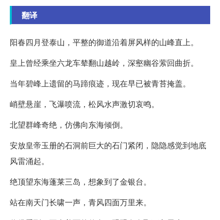
翻译
阳春四月登泰山，平整的御道沿着屏风样的山峰直上。
皇上曾经乘坐六龙车辇翻山越岭，深壑幽谷萦回曲折。
当年碧峰上遗留的马蹄痕迹，现在早已被青苔掩盖。
峭壁悬崖，飞瀑喷流，松风水声激切哀鸣。
北望群峰奇绝，仿佛向东海倾倒。
安放皇帝玉册的石洞前巨大的石门紧闭，隐隐感觉到地底
风雷涌起。
绝顶望东海蓬莱三岛，想象到了金银台。
站在南天门长啸一声，青风四面万里来。