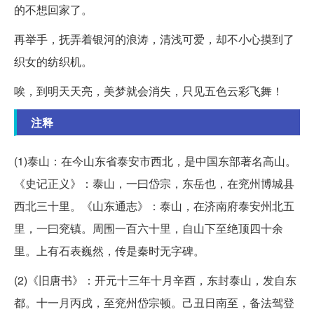
的不想回家了。
再举手，抚弄着银河的浪涛，清浅可爱，却不小心摸到了
织女的纺织机。
唉，到明天天亮，美梦就会消失，只见五色云彩飞舞！
注释
(1)泰山：在今山东省泰安市西北，是中国东部著名高山。
《史记正义》：泰山，一曰岱宗，东岳也，在兖州博城县
西北三十里。《山东通志》：泰山，在济南府泰安州北五
里，一曰兖镇。周围一百六十里，自山下至绝顶四十余
里。上有石表巍然，传是秦时无字碑。
(2)《旧唐书》：开元十三年十月辛酉，东封泰山，发自东
都。十一月丙戌，至兖州岱宗顿。己丑日南至，备法驾登