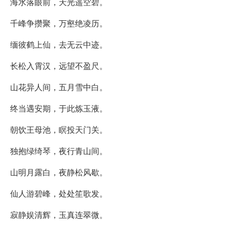
海水落眼前，天光遥空碧。
千峰争攒聚，万壑绝凌历。
缅彼鹤上仙，去无云中迹。
长松入霄汉，远望不盈尺。
山花异人间，五月雪中白。
终当遇安期，于此炼玉液。
朝饮王母池，瞑投天门关。
独抱绿绮琴，夜行青山间。
山明月露白，夜静松风歇。
仙人游碧峰，处处笙歌发。
寂静娱清辉，玉真连翠微。