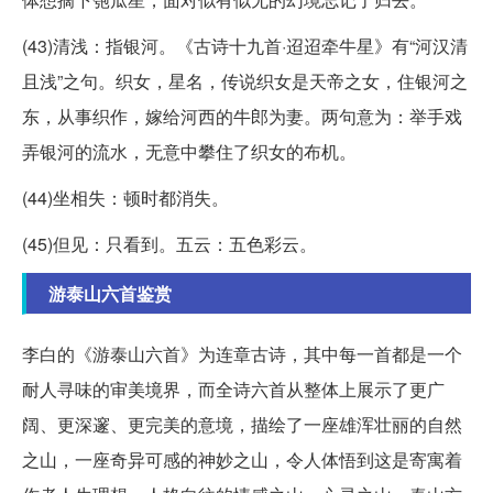
(43)清浅：指银河。《古诗十九首·迢迢牵牛星》有“河汉清
且浅”之句。织女，星名，传说织女是天帝之女，住银河之
东，从事织作，嫁给河西的牛郎为妻。两句意为：举手戏
弄银河的流水，无意中攀住了织女的布机。
(44)坐相失：顿时都消失。
(45)但见：只看到。五云：五色彩云。
游泰山六首鉴赏
李白的《游泰山六首》为连章古诗，其中每一首都是一个
耐人寻味的审美境界，而全诗六首从整体上展示了更广
阔、更深邃、更完美的意境，描绘了一座雄浑壮丽的自然
之山，一座奇异可感的神妙之山，令人体悟到这是寄寓着