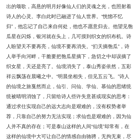
出的颂歌，高悬的明月好像仙人们的灵魂之光，也照射着
诗人的心灵。李白此时已融进了仙人世界。“恍惚不忆
归”，他忘记了自己来自何处，他也不愿意归去。他望见匏
瓜星在闪烁，银河就在头上，几可摸到织女的织布机。诗
人盼望天不要再亮，仙境不要再消失。“扪天摘匏瓜”，诗
人举手向河畔，干脆要把匏瓜星摘下，急切之中却误摘了
织女星，天还是亮了。仙境消失了，泰山秀姿依然，五彩
祥云飘荡在晨曦之中。“明晨坐相失，但见五云飞。”诗人
的仙境之旅戛然而止，仙引、问仙、学仙、慕仙的思绪统
统被晴明消蚀了，只留给诗人些许失意甚或现实的思考：
通过求仕实现自己的远大志向是艰难的，没有权势者举
荐，只靠自己的努力无法实现；求仙也是艰难的，因为仙
人并不真的存在；可是泰山这样的人间“仙境”却常有，在
这样的仙境中大可让自己的情感自由驰骋，无拘无束，尽