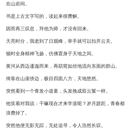
在山岩间。
书是上古文字写的，读起来很费解。
因而再三叹息，拜他为师，才没有回来。
天亮时分，我老到了日观峰，举手就可以扣开云关。
顿时全身精神飞扬，仿佛置身于天地之间。
黄河从西边逶迤而来，再窈窕如丝地流向东面的群山。
倚靠在山崖傍边，极目四面八方，天地悠然。
突然看到一个青发小道童，头发挽成双云鬟一样。
他笑着对我说：干嘛现在才来学道呢？岁月蹉跎，青春都
浪费掉了。
突然他便无影无踪，无处追寻，令人浩然长叹。