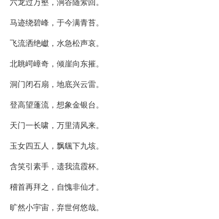
六龙过万壑，涧谷随萦回。
马迹绕碧峰，于今满青苔。
飞流洒绝巘，水急松声哀。
北眺崿嶂奇，倾崖向东摧。
洞门闭石扇，地底兴云雷。
登高望蓬流，想象金银台。
天门一长啸，万里清风来。
玉女四五人，飘颻下九垓。
含笑引素手，遗我流霞杯。
稽首再拜之，自愧非仙才。
旷然小宇宙，弃世何悠哉。