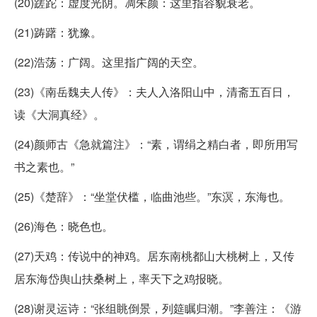
(20)蹉跎：虚度光阴。凋朱颜：这里指容貌衰老。
(21)踌躇：犹豫。
(22)浩荡：广阔。这里指广阔的天空。
(23)《南岳魏夫人传》：夫人入洛阳山中，清斋五百日，
读《大洞真经》。
(24)颜师古《急就篇注》：“素，谓绢之精白者，即所用写
书之素也。”
(25)《楚辞》：“坐堂伏槛，临曲池些。”东溟，东海也。
(26)海色：晓色也。
(27)天鸡：传说中的神鸡。居东南桃都山大桃树上，又传
居东海岱舆山扶桑树上，率天下之鸡报晓。
(28)谢灵运诗：“张组眺倒景，列筵瞩归潮。”李善注：《游