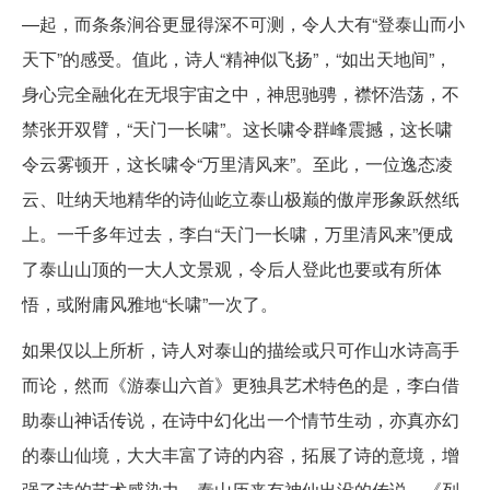
—起，而条条涧谷更显得深不可测，令人大有“登泰山而小
天下”的感受。值此，诗人“精神似飞扬”，“如出天地间”，
身心完全融化在无垠宇宙之中，神思驰骋，襟怀浩荡，不
禁张开双臂，“天门一长啸”。这长啸令群峰震撼，这长啸
令云雾顿开，这长啸令“万里清风来”。至此，一位逸态凌
云、吐纳天地精华的诗仙屹立泰山极巅的傲岸形象跃然纸
上。一千多年过去，李白“天门一长啸，万里清风来”便成
了泰山山顶的一大人文景观，令后人登此也要或有所体
悟，或附庸风雅地“长啸”一次了。
如果仅以上所析，诗人对泰山的描绘或只可作山水诗高手
而论，然而《游泰山六首》更独具艺术特色的是，李白借
助泰山神话传说，在诗中幻化出一个情节生动，亦真亦幻
的泰山仙境，大大丰富了诗的内容，拓展了诗的意境，增
强了诗的艺术感染力。泰山历来有神仙出没的传说。《列