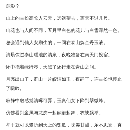
踪影？
山上的古松高耸入云天，远远望去，离天不过几尺。
山花也与人间不同，五月里白色的花儿与白雪浑然一色。
总会遇到仙人安期生的，一同在泰山炼金丹玉液。
清晨饮过泰山瑶池的清泉，夜晚准备在南天门投宿。
怀中抱着绿绮琴，天黑了还行走在青山之间。
月亮出山了，群山一片皎洁如玉，夜静了，连古松也停止
了啸吟。
寂静中愈感觉清晖可弄，玉真仙女下降到翠微峰。
仿佛看到鸾凤与龙虎一起翩翩起舞，衣袂飘举。
举手就可以攀折到天上的匏瓜，味美甘甜，乐不思蜀，真