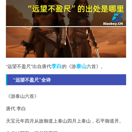
李白
泰山
“远望不盈尺”出自唐代
的《游
六首》。
“远望不盈尺”全诗
《游泰山六首》
唐代 李白
天宝元年四月从故御道上泰山四月上泰山，石平御道开。