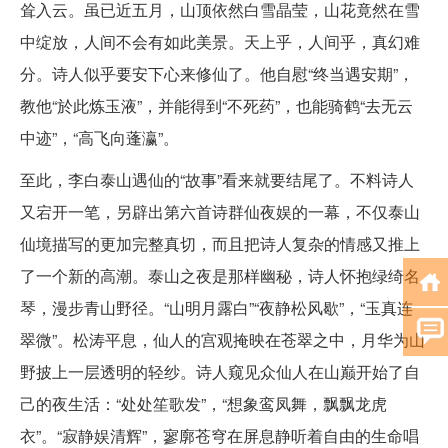
耸入云。虽已近五月，山顶依然白雪晶莹，山花竟然在雪
中绽放，人间不会有如此美景。天上乎，人间乎，真幻难
分。诗人似乎要安下心来修仙了。他自慰“终当遇安期”，
教他“於此炼玉液”，并能得到“不死药”，也能骑鹤“去无云
中迹”，“高飞向蓬瀛”。
至此，李白泰山遇仙的“故事”看来就要结尾了。不料诗人
又宕开一笔，另辟出第六首诗群仙夜娱的一幕，不仅泰山
仙境描写的更加完整真切，而且把诗人复杂的情感又推上
了一个新的高潮。泰山之夜是那样幽秘，诗人怀抱绿绮名
琴，漫步青山野径。“山明月露白”“夜静松风歇”，“玉真连
翠微”。松涛平息，仙人的宫观掩映在苍翠之中，月华为山
野披上一层透明的轻纱。诗人窥见众仙人在山巅开始了自
己的夜生活：“处处笙歌发”，“想象鸾凤舞，飘飘龙虎
衣”。“寂静娱清辉”，寥廓苍穹在屏息静听着自由的生命唱