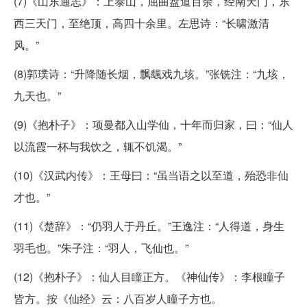
(7)《山东通志》：上泰山，屈曲盘道百余，经南天门，东
西三天门，至绝顶，高四十余里。左思诗：“长啸激清
风。”
(8)郭璞诗：“升降随长烟，飘颻戏九垓。”张铣注：“九垓，
九天也。”
(9)《抱朴子》：项曼都入山学仙，十年而归家，曰：“仙人
以流霞一杯与我饮之，辄不饥渴。”
(10)《汉武内传》：王母曰：“虽当语之以至道，殆恐非仙
才也。”
(11)《楚辞》：“仍羽人于丹丘。”王逸注：“人得道，身生
羽毛也。”朱子注：“羽人，飞仙也。”
(12)《抱朴子》：仙人目瞳正方。《神仙传》：李根瞳子
皆方。按《仙经》云：八百岁人瞳子方也。