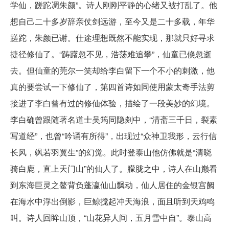
学仙，蹉跎凋朱颜”。诗人刚刚平静的心绪又被打乱了。他
想自己二十多岁辞亲仗剑远游，至今又是二十多载，年华
蹉跎，朱颜已谢。仕途理想既然不能实现，那就只好寻求
捷径修仙了。“踌躇忽不见，浩荡难追攀”，仙童已倏忽逝
去。但仙童的莞尔一笑却给李白留下一个不小的刺激，他
真的要尝试一下修仙了，第四首诗如同使用蒙太奇手法剪
接进了李白曾有过的修仙体验，描绘了一段美妙的幻境。
李白确曾跟随著名道士吴筠同隐剡中，“清斋三千日，裂素
写道经”，也曾“吟诵有所得”，出现过“众神卫我形，云行信
长风，飒若羽翼生”的幻觉。此时登泰山他仿佛就是“清晓
骑白鹿，直上天门山”的仙人了。朦胧之中，诗人在山巅看
到东海巨灵之鳌背负蓬瀛仙山飘动，仙人居住的金银宫阙
在海水中浮出倒影，巨鲸搅起冲天海浪，面且听到天鸡鸣
叫。诗人回眸山顶，“山花异人间，五月雪中自”。泰山高