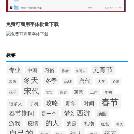
免费可商用字体批量下载
标签
元宵节
专业
习俗
中国
作者
你可以
冬天
冬季
唐代
品牌
大学
农历
娘家
宋代
寓意
孩子
工作
年初
家庭
宝宝
春节
攻略
时间
新年
很多人
手机
梦幻西游
春节期间
是一个
汤圆
的人
游戏
疫情
礼物
的是
红包
考试
自己的
诗人
还不