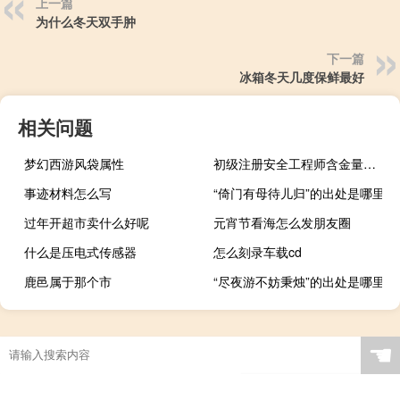
上一篇
为什么冬天双手肿
下一篇
冰箱冬天几度保鲜最好
相关问题
梦幻西游风袋属性
初级注册安全工程师含金量高吗
事迹材料怎么写
“倚门有母待儿归”的出处是哪里
过年开超市卖什么好呢
元宵节看海怎么发朋友圈
什么是压电式传感器
怎么刻录车载cd
鹿邑属于那个市
“尽夜游不妨秉烛”的出处是哪里
☚