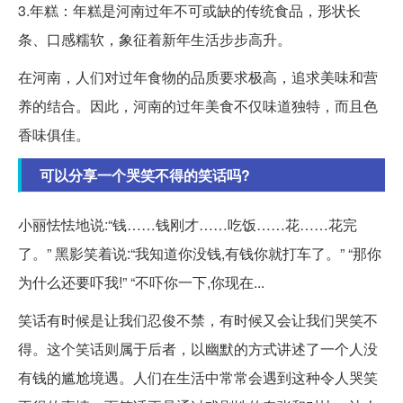
3.年糕：年糕是河南过年不可或缺的传统食品，形状长
条、口感糯软，象征着新年生活步步高升。
在河南，人们对过年食物的品质要求极高，追求美味和营
养的结合。因此，河南的过年美食不仅味道独特，而且色
香味俱佳。
可以分享一个哭笑不得的笑话吗?
小丽怯怯地说:“钱……钱刚才……吃饭……花……花完
了。” 黑影笑着说:“我知道你没钱,有钱你就打车了。” “那你
为什么还要吓我!” “不吓你一下,你现在...
笑话有时候是让我们忍俊不禁，有时候又会让我们哭笑不
得。这个笑话则属于后者，以幽默的方式讲述了一个人没
有钱的尴尬境遇。人们在生活中常常会遇到这种令人哭笑