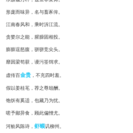
形庞而味异，名与畜豕侔。
江南春风和，乘时泝江流。
贪婪尔之能，腥臊固相投。
膨膨逞怒腹，骈骈竞尖头。
靡因梁笱获，谩污筌饵求。
金贵
虚传百
，不充四时羞。
假以姜桂芼，荐之尊俎酬。
饱饫有奚适，包藏乃为忧。
嗟予鄙异食，顾此偏憎尤。
虾蟆
河鲂风陈诗，
讥柳州。