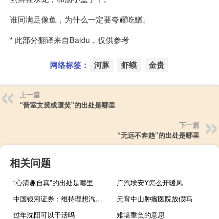
谁同满足像鱼，为什么一定要夸耀吃鰌。
* 此部分翻译来自Baidu，仅供参考
网络标签：
河豚
虾蟆
金贵
上一篇
“晋室文裘或遭焚”的出处是哪里
下一篇
“无远不奔趋”的出处是哪里
相关问题
“心清趣自真”的出处是哪里
广汽埃安Y怎么开暖风
中国银河证券：维持理想汽车-W“推荐”评级 Q4纯电动及智驾布局增添新亮点
元宵中山肿瘤医院放假吗
过年沈阳可以干活吗
难堪重负的意思