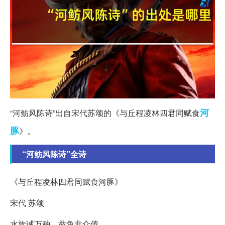
河
“河鲂风陈诗”出自宋代苏颂的《与丘程凌林四君同赋食
豚
》。
“河鲂风陈诗”全诗
《与丘程凌林四君同赋食河豚》
宋代 苏颂
水族诚万种，兹鱼非众俦。