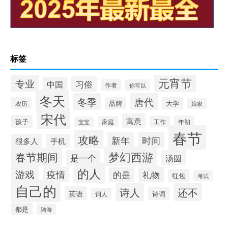
标签
元宵节
专业
习俗
中国
作者
你可以
冬天
冬季
唐代
品牌
大学
农历
娘家
宋代
寓意
孩子
工作
年初
家庭
宝宝
春节
攻略
时间
新年
很多人
手机
梦幻西游
春节期间
是一个
汤圆
的人
游戏
疫情
礼物
的是
红包
考试
自己的
诗人
还不
英语
诗词
词人
都是
陆游