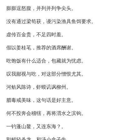
膨膨逞怒腹，并列并列争尖头。
没有通过梁笱获，谩污染渔具鱼饵要求。
虚传百金贵，不足四时羞。
假以姜桂芼，推荐的酒席酬谢。
吃饱饭有什么适合，包藏就为忧虑。
叹我鄙视与吃，对这部分憎恨尤其。
河鲂风陈诗，虾蟆讥讽柳州。
腊毒戒美味，这句话是好主意。
何不投奔会稽犗，再将渭水之滨钩。
一钓蓬山鳌，又连东海？。
割鲜轻杀龙，和汤小盒子牛。