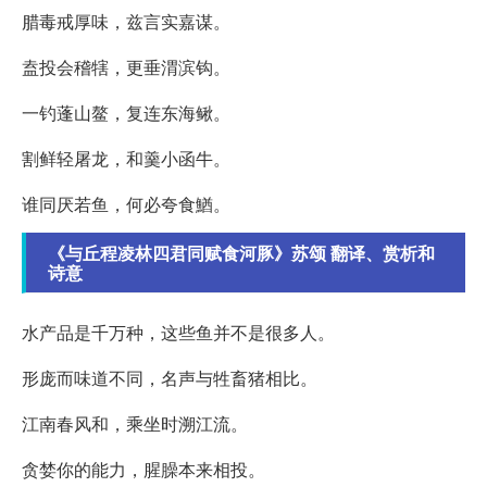
腊毒戒厚味，兹言实嘉谋。
盍投会稽犗，更垂渭滨钩。
一钓蓬山鳌，复连东海鳅。
割鲜轻屠龙，和羹小函牛。
谁同厌若鱼，何必夸食鰌。
《与丘程凌林四君同赋食河豚》苏颂 翻译、赏析和
诗意
水产品是千万种，这些鱼并不是很多人。
形庞而味道不同，名声与牲畜猪相比。
江南春风和，乘坐时溯江流。
贪婪你的能力，腥臊本来相投。