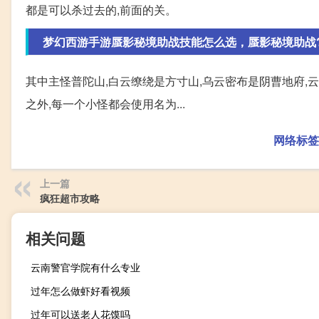
都是可以杀过去的,前面的关。
梦幻西游手游蜃影秘境助战技能怎么选，蜃影秘境助战
其中主怪普陀山,白云缭绕是方寸山,乌云密布是阴曹地府,
之外,每一个小怪都会使用名为...
网络标签
上一篇
疯狂超市攻略
相关问题
云南警官学院有什么专业
过年怎么做虾好看视频
过年可以送老人花馍吗