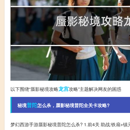
龙宫
以下围绕“蜃影秘境攻略
攻略”主题解决网友的困惑
普陀
秘境
怎么杀，蜃影秘境普陀全关卡攻略?
梦幻西游手游蜃影秘境普陀怎么杀? 1.前4关 助战:铁扇+