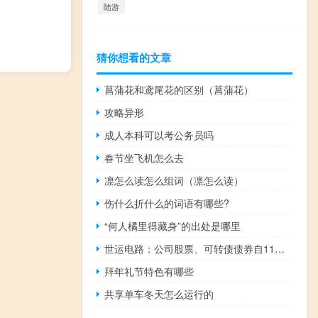
陆游
猜你想看的文章
菖蒲花和鸢尾花的区别（菖蒲花）
攻略异形
成人本科可以考公务员吗
春节坐飞机怎么去
凛怎么读怎么组词（凛怎么读）
伤什么折什么的词语有哪些?
“何人橘里得藏身”的出处是哪里
世运电路：公司股票、可转债债券自11月20日开市起继续停牌
拜年礼节特色有哪些
共享单车冬天怎么运行的