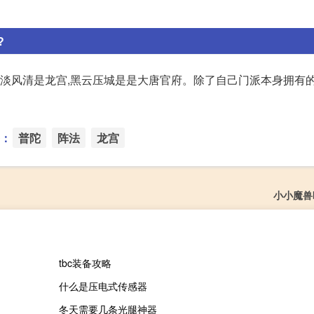
?
云淡风清是龙宫,黑云压城是是大唐官府。除了自己门派本身拥有
：
普陀
阵法
龙宫
小小魔兽
tbc装备攻略
什么是压电式传感器
冬天需要几条光腿神器