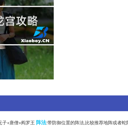
阵法
镇元子+唐僧+阎罗王
:带防御位置的阵法,比较推荐地阵或者蛇