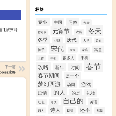
标签
专业
习俗
中国
作者
冬天
的门派技能
元宵节
农历
你可以
冬季
唐代
品牌
大学
娘家
宋代
寓意
孩子
家庭
宝宝
很多人
手机
工作
年初
春节
攻略
时间
下一篇
新年
boss攻略
春节期间
是一个
梦幻西游
游戏
汤圆
的人
疫情
礼物
的是
自己的
英语
红包
考试
诗人
还不
诗词
都是
词人