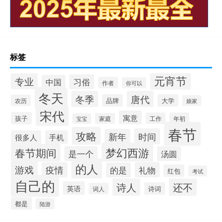
标签
元宵节
专业
习俗
中国
作者
你可以
冬天
冬季
唐代
品牌
大学
农历
娘家
宋代
寓意
孩子
工作
年初
家庭
宝宝
春节
攻略
时间
新年
很多人
手机
梦幻西游
春节期间
是一个
汤圆
的人
游戏
疫情
礼物
的是
红包
考试
自己的
诗人
还不
英语
诗词
词人
都是
陆游