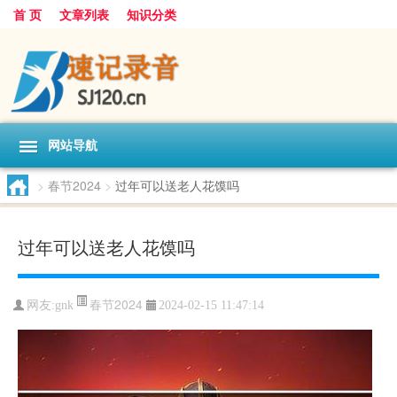
首 页
文章列表
知识分类
网站导航
>
春节2024
>
过年可以送老人花馍吗
过年可以送老人花馍吗
春节2024
网友:
gnk
2024-02-15 11:47:14