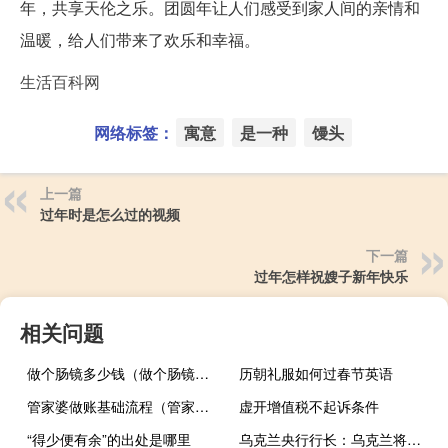
年，共享天伦之乐。团圆年让人们感受到家人间的亲情和
温暖，给人们带来了欢乐和幸福。
生活百科网
网络标签：
寓意
是一种
馒头
上一篇
过年时是怎么过的视频
下一篇
过年怎样祝嫂子新年快乐
相关问题
做个肠镜多少钱（做个肠镜多少钱）
历朝礼服如何过春节英语
管家婆做账基础流程（管家婆做账流程）
虚开增值税不起诉条件
“得少便有余”的出处是哪里
乌克兰央行行长：乌克兰将逐步实现完全灵活的格里夫纳央行将在外汇市场上“有力地”采取行动