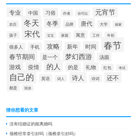
元宵节
专业
习俗
中国
作者
你可以
冬天
冬季
唐代
品牌
大学
农历
娘家
宋代
寓意
孩子
工作
年初
家庭
宝宝
春节
攻略
时间
新年
很多人
手机
梦幻西游
春节期间
是一个
汤圆
的人
游戏
疫情
礼物
的是
红包
考试
自己的
诗人
还不
英语
诗词
词人
都是
陆游
猜你想看的文章
没有结婚证的能离婚吗
颈椎经常牵引好吗（颈椎牵引好吗）