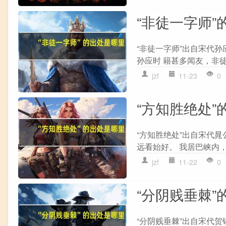
“非徒一字师”
“非徒一字师”出自宋代孙
孙应时 籍甚多闻友，非徒
jzf
11-23
0
“方知胜绝处”
“方知胜绝处”出自宋代晁
远看始好。 我居巴峡内，
jzf
11-22
0
“分阴贱垂棘”
“分阴贱垂棘”出自宋代贺