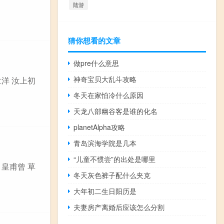
陆游
猜你想看的文章
做pre什么意思
神奇宝贝大乱斗攻略
孟洋 汝上初
冬天在家怕冷什么原因
天龙八部幽谷客是谁的化名
planetAlpha攻略
青岛滨海学院是几本
“儿童不惯尝”的出处是哪里
 皇甫曾 草
冬天灰色裤子配什么夹克
大年初二生日阳历是
夫妻房产离婚后应该怎么分割