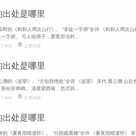
的出处是哪里
应时的《和和人周次山行》。 “非徒一字师”全诗 《和和人周次山
一字师。 可人徐孺子，爱客郑当时...
808
文章列表
的出处是哪里
公溯的《远望》。 “方知胜绝处”全诗 《远望》 宋代 晁公溯 山
所向苦奔峭。 清晨望西南，忽尽牂...
845
文章列表
的出处是哪里
铸的《夏夜雨晴遣怀》。 “分阴贱垂棘”全诗 《夏夜雨晴遣怀》 宋