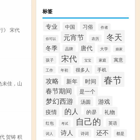
标签
专业
习俗
中国
作者
行》 宋代
冬天
元宵节
农历
你可以
冬季
唐代
品牌
大学
娘家
宋代
寓意
孩子
家庭
宝宝
很多人
手机
工作
年初
春节
攻略
时间
新年
近色未佳，山
春节期间
是一个
梦幻西游
游戏
汤圆
的人
疫情
礼物
的是
自己的
英语
红包
考试
诗人
还不
诗词
都是
词人
代 贺铸 积