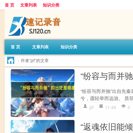
首 页
文章列表
知识分类
首 页
文章列表
知识分类
>
作者“jzf”的文章
“纷容与而并驰
“纷容与而并驰”出自先秦
兮，愿轻举而远游。 质菲
jzf
11-24
0
“返魂依旧能