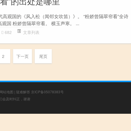
帘看”的出处是哪里
代高观国的《风入松（闻邻女吹笛）》。 “粉娇曾隔翠帘看”全诗
观国 粉娇曾隔翠帘看。 横玉声寒。 ...
682
文章列表
2
下一页
尾页
网站地图
|
疑难解答
京ICP备05078383号
，我们会及时纠正，谢谢