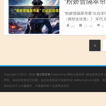
“粉娇曾隔翠
“粉娇曾隔翠帘看”出自宋
（闻邻女吹笛）》 宋代 高
jzf
11-19
0
1
Copyright © 2012 - 2026
速记录音笔
Powered by
网站分类目录
|
精选推荐文章
|
声明：本站内容来自互联网，如信息有错误可发邮件到f_fb#foxmail.com说明
本站仅为个人兴趣爱好，不接盈利性广告及商业合作