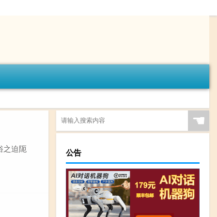
☚
俗之迫阨
公告