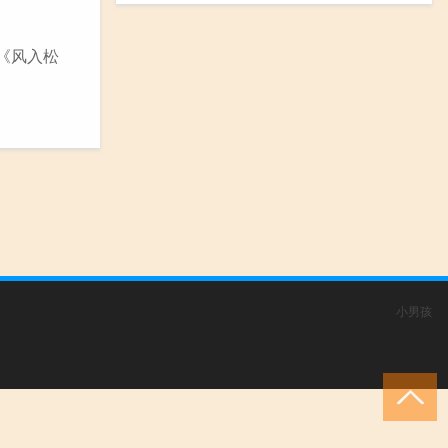
 《风入松
小男孩