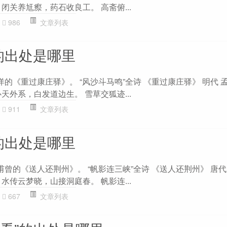
闭关养尪瘵，药石收良工。 高斋俯...
986
文章列表
的出处是哪里
洋的《重过康庄驿》。 “风沙斗马鸣”全诗 《重过康庄驿》 明代 
天外系，白发道边生。 雪草交狐迹...
911
文章列表
的出处是哪里
甫曾的《送人还荆州》。 “帆影连三峡”全诗 《送人还荆州》 唐代
水传云梦晓，山接洞庭春。 帆影连...
667
文章列表