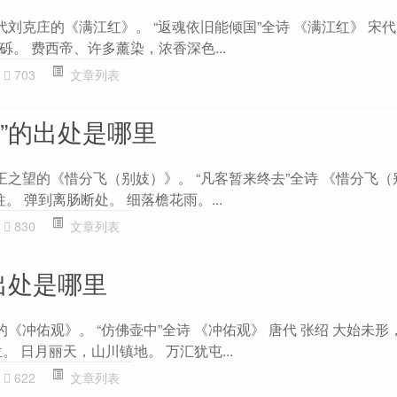
代刘克庄的《满江红》。 “返魂依旧能倾国”全诗 《满江红》 宋代
。 费西帝、许多薰染，浓香深色...
703
文章列表
”的出处是哪里
王之望的《惜分飞（别妓）》。 “凡客暂来终去”全诗 《惜分飞（
。 弹到离肠断处。 细落檐花雨。...
830
文章列表
出处是哪里
的《冲佑观》。 “仿佛壶中”全诗 《冲佑观》 唐代 张绍 大始未形
。 日月丽天，山川镇地。 万汇犹屯...
622
文章列表