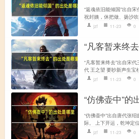
“返魂依旧能倾国”出自宋
祝封姨，休把做、扬沙吹砾
jzf
11-23
0
“凡客暂来终去
“凡客暂来终去”出自宋代
代 王之望 要眇新声生宝柱
jzf
11-23
0
“仿佛壶中”的
“仿佛壶中”出自唐代张绍
际。 上下开运，乾坤定位
jzf
11-23
0