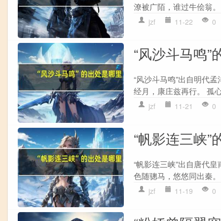
潦被广陌，谁过牛侩翁。 
jzf
11-22
0
“风沙斗马鸣”
“风沙斗马鸣”出自明代孟
经月，康庄兹再行。 孤心
jzf
11-21
0
“帆影连三峡”
“帆影连三峡”出自唐代皇
色随骢马，悠悠同出秦。 
jzf
11-19
0