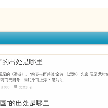
”的出处是哪里
屈原的《远游》。 “纷容与而并驰”全诗 《远游》 先秦 屈原 悲时
薄而无因兮，焉讬乘而上浮？ 遭沈浊...
883
文章列表
倾国”的出处是哪里