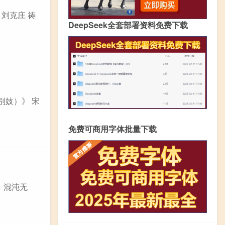
 刘克庄 祷
DeepSeek全套部署资料免费下载
别妓）》 宋
免费可商用字体批量下载
，混沌无