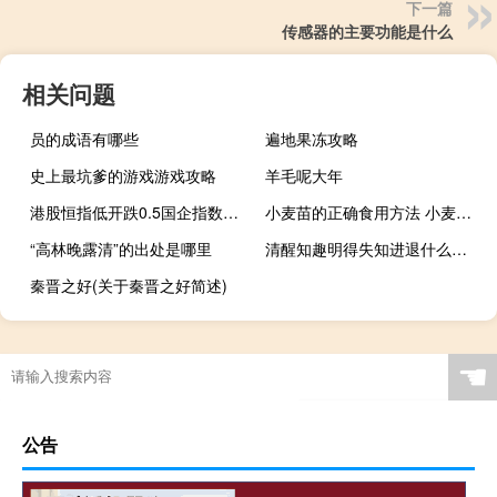
下一篇
传感器的主要功能是什么
相关问题
员的成语有哪些
遍地果冻攻略
史上最坑爹的游戏游戏攻略
羊毛呢大年
港股恒指低开跌0.5国企指数跌0.57科指开跌0.87%
小麦苗的正确食用方法 小麦苗怎么吃
“高林晚露清”的出处是哪里
清醒知趣明得失知进退什么意思
秦晋之好(关于秦晋之好简述)
☚
公告