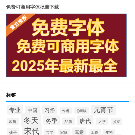
免费可商用字体批量下载
标签
元宵节
专业
习俗
中国
作者
你可以
冬天
冬季
唐代
品牌
大学
农历
娘家
宋代
寓意
孩子
工作
年初
家庭
宝宝