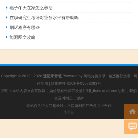
燕子冬天在家怎么养活
在职研究生考研对业务水平有帮助吗
刑诉程序有哪些
能源图文攻略
Copyright © 2012 - 2026
速记录音笔
Powered by
网站分类目录
|
精选推荐文章
|
网
站地图
|
疑难解答
京ICP备05078383号
声明：本站内容来自互联网，如信息有错误可发邮件到f_fb#foxmail.com说明，我们
会及时纠正，谢谢
本站仅为个人兴趣爱好，不接盈利性广告及商业合作
小男孩