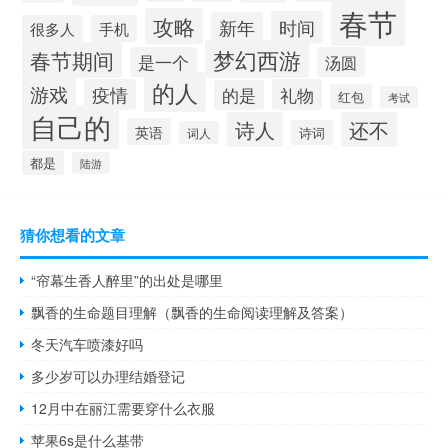
春节
攻略
时间
新年
很多人
手机
梦幻西游
春节期间
是一个
汤圆
的人
游戏
疫情
礼物
的是
红包
考试
自己的
诗人
还不
英语
诗词
词人
都是
陆游
猜你想看的文章
“帘幕生香人醉里”的出处是哪里
飘香的生命题目理解（飘香的生命阅读理解及答案）
冬天汽车喷漆好吗
多少岁可以办理结婚登记
12月中在丽江需要穿什么衣服
苹果6s是什么基带