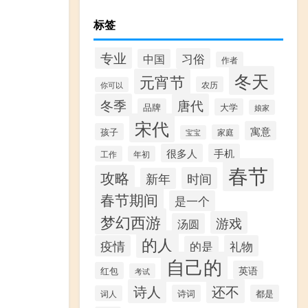
标签
专业
习俗
中国
作者
冬天
元宵节
农历
你可以
冬季
唐代
品牌
大学
娘家
宋代
寓意
孩子
家庭
宝宝
很多人
手机
工作
年初
春节
攻略
时间
新年
春节期间
是一个
梦幻西游
游戏
汤圆
的人
疫情
礼物
的是
自己的
英语
红包
考试
诗人
还不
诗词
都是
词人