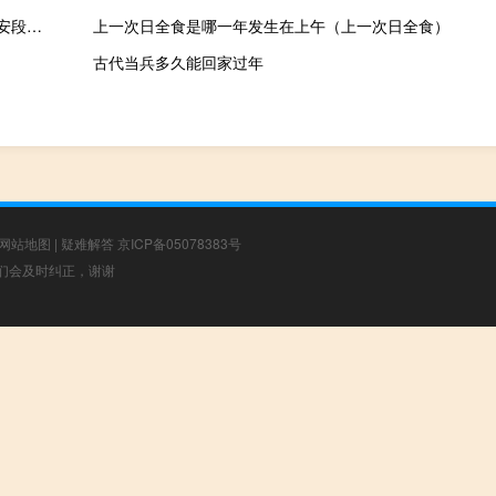
2023-11-15 11:32： 2023年11月15日11时18分，G2京沪高速淮安段由北京往上海方向811K过淮安北收费站3公里附近发生1起事故，现场车多缓行，事故正在处理中。 ​​​
上一次日全食是哪一年发生在上午（上一次日全食）
古代当兵多久能回家过年
网站地图
|
疑难解答
京ICP备05078383号
，我们会及时纠正，谢谢