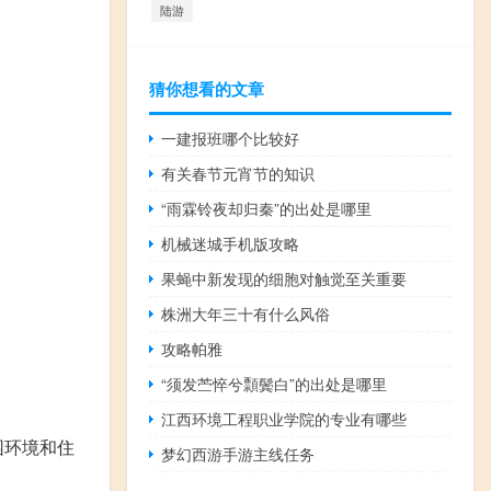
陆游
猜你想看的文章
一建报班哪个比较好
有关春节元宵节的知识
“雨霖铃夜却归秦”的出处是哪里
机械迷城手机版攻略
果蝇中新发现的细胞对触觉至关重要
株洲大年三十有什么风俗
攻略帕雅
“须发苎悴兮顠鬓白”的出处是哪里
江西环境工程职业学院的专业有哪些
园环境和住
梦幻西游手游主线任务