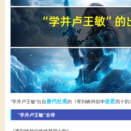
唐代
杜甫
使君
“学并卢王敏”出自
的《寄刘峡州伯华
四十韵
“学并卢王敏”全诗
《寄刘峡州伯华使君四十韵》