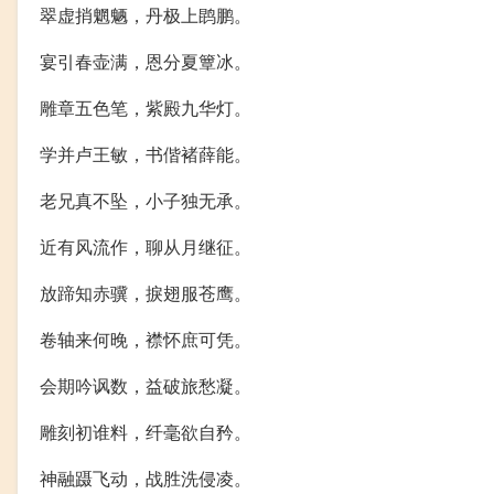
翠虚捎魍魉，丹极上鹍鹏。
宴引春壶满，恩分夏簟冰。
雕章五色笔，紫殿九华灯。
学并卢王敏，书偕褚薛能。
老兄真不坠，小子独无承。
近有风流作，聊从月继征。
放蹄知赤骥，捩翅服苍鹰。
卷轴来何晚，襟怀庶可凭。
会期吟讽数，益破旅愁凝。
雕刻初谁料，纤毫欲自矜。
神融蹑飞动，战胜洗侵凌。