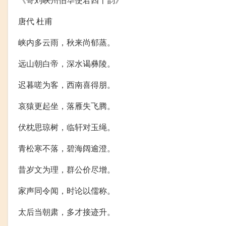
唐代 杜甫
峡内多云雨，秋来尚郁蒸。
远山朝白帝，深水谒彝陵。
迟暮嗟为客，西南喜得朋。
哀猿更起坐，落雁失飞腾。
伏枕思琼树，临轩对玉绳。
青松寒不落，碧海阔逾澄。
昔岁文为理，群公价尽增。
家声同令闻，时论以儒称。
太后当朝肃，多才接迹升。