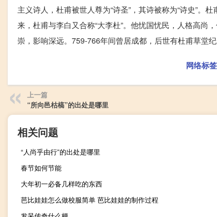
主义诗人，杜甫被世人尊为“诗圣”，其诗被称为“诗史”。杜
来，杜甫与李白又合称“大李杜”。他忧国忧民，人格高尚，
崇，影响深远。759-766年间曾居成都，后世有杜甫草堂
网络标签
上一篇
“所向邑枯槁”的出处是哪里
相关问题
“人尚乎由行”的出处是哪里
春节如何节能
大年初一必备几样吃的东西
芭比娃娃怎么做校服简单 芭比娃娃的制作过程
发呆传奇什么梗