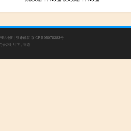
网站地图
|
疑难解答
京ICP备05078383号
，我们会及时纠正，谢谢