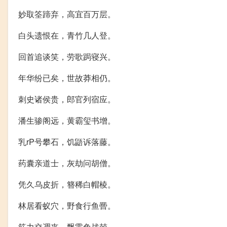
妙取筌蹄弃，高宜百万层。
白头遗恨在，青竹几人登。
回首追谈笑，劳歌跼寝兴。
年华纷已矣，世故莽相仍。
刺史诸侯贵，郎官列宿应。
潘生骖阁远，黄霸玺书增。
乳rP号攀石，饥鼯诉落藤。
药囊亲道士，灰劫问胡僧。
凭久乌皮折，簪稀白帽棱。
林居看蚁穴，野食行鱼罾。
筋力交凋丧，飘零免战兢。