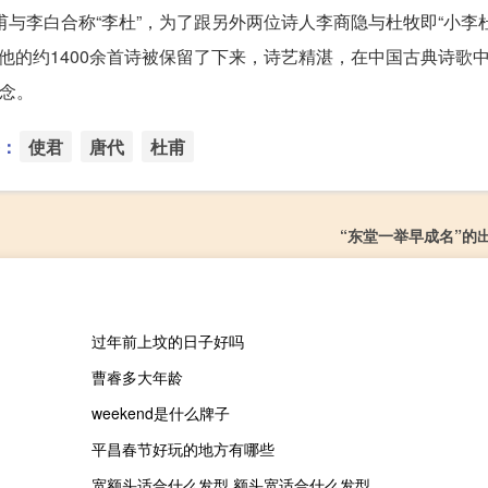
甫与李白合称“李杜”，为了跟另外两位诗人李商隐与杜牧即“小李
他的约1400余首诗被保留了下来，诗艺精湛，在中国古典诗歌
纪念。
：
使君
唐代
杜甫
“东堂一举早成名”的
过年前上坟的日子好吗
曹睿多大年龄
weekend是什么牌子
平昌春节好玩的地方有哪些
宽额头适合什么发型 额头宽适合什么发型