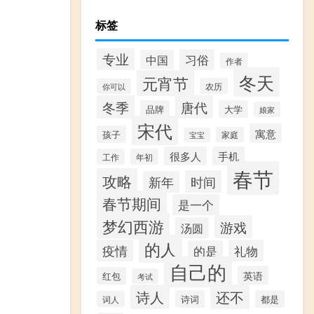
标签
专业
习俗
中国
作者
冬天
元宵节
农历
你可以
冬季
唐代
品牌
大学
娘家
宋代
寓意
孩子
家庭
宝宝
很多人
手机
工作
年初
春节
攻略
时间
新年
春节期间
是一个
梦幻西游
游戏
汤圆
的人
疫情
礼物
的是
自己的
英语
红包
考试
诗人
还不
诗词
都是
词人