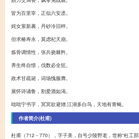
皆为百里宰，正似六安丞。
姹女萦新裹，丹砂冷旧秤。
但求椿寿永，莫虑杞天崩。
炼骨调情性，张兵挠棘矜。
养生终自惜，伐数必全惩。
政术甘疏诞，词场愧服膺。
展怀诗诵鲁，割爱酒如渑。
咄咄宁书字，冥冥欲避矰.江湖多白鸟，天地有青蝇。
作者简介(杜甫)
杜甫（712－770），字子美，自号少陵野老，世称“杜工