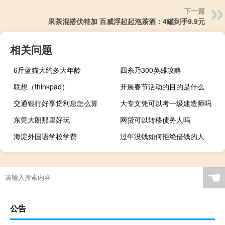
下一篇
果茶混搭伏特加 百威浮起起泡茶酒：4罐到手9.9元
相关问题
6斤蓝猫大约多大年龄
四糸乃300英雄攻略
联想（thinkpad）
开展春节活动的目的是什么
交通银行好享贷利息怎么算
大专文凭可以考一级建造师吗
东莞大朗那里好玩
网贷可以转移债务人吗
海淀外国语学校学费
过年没钱如何拒绝借钱的人
☚
公告