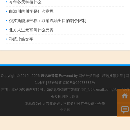
今年冬天种植什么
白满川的川字是什么意思
俄罗斯能源部称：取消汽油出口的剩余限制
北方人过元宵叫什么元宵
孙膑攻略文字
Copyright © 2012 - 2026
速记录音笔
Powered by
网站分类目录
|
精选推荐文章
|
网
站地图
|
疑难解答
京ICP备05078383号
声明：本站内容来自互联网，如信息有错误可发邮件到f_fb#foxmail.com说明，我们
会及时纠正，谢谢
本站仅为个人兴趣爱好，不接盈利性广告及商业合作
小男孩