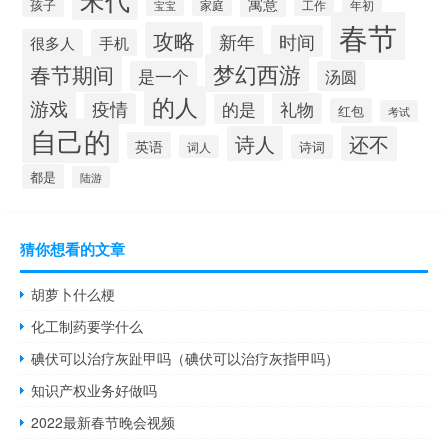
寓意
孩子
工作
年初
家庭
宝宝
春节
攻略
时间
新年
很多人
手机
梦幻西游
春节期间
是一个
汤圆
的人
游戏
疫情
礼物
的是
红包
考试
自己的
诗人
还不
英语
诗词
词人
都是
陆游
猜你想看的文章
胡萝卜什么梗
化工制药要学什么
碘伏可以治疗灰趾甲吗（碘伏可以治疗灰指甲吗）
知识产权业务好做吗
2022最新春节晚会视频