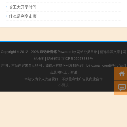
哈工大开学时间
什么是利率走廊
Copyright © 2012 - 2026
速记录音笔
Powered by
网站分类目录
|
精选推荐文章
|
网
站地图
|
疑难解答
京ICP备05078383号
声明：本站内容来自互联网，如信息有错误可发邮件到f_fb#foxmail.com说明，我们
会及时纠正，谢谢
本站仅为个人兴趣爱好，不接盈利性广告及商业合作
小男孩