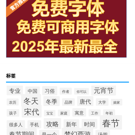
标签
元宵节
专业
习俗
中国
作者
你可以
冬天
冬季
唐代
品牌
大学
农历
娘家
宋代
寓意
孩子
工作
年初
家庭
宝宝
春节
攻略
时间
新年
很多人
手机
梦幻西游
春节期间
是一个
汤圆