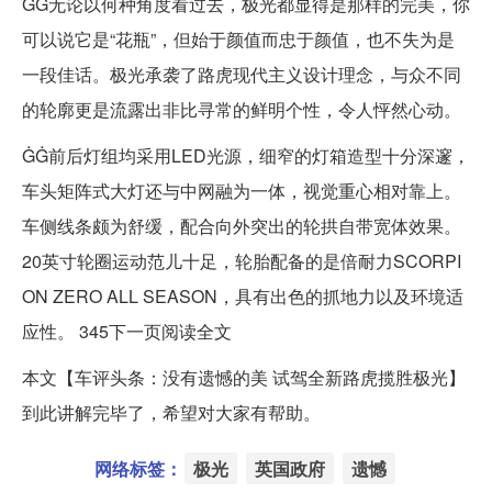
ĠĠ无论以何种角度看过去，极光都显得是那样的完美，你
可以说它是“花瓶”，但始于颜值而忠于颜值，也不失为是
一段佳话。极光承袭了路虎现代主义设计理念，与众不同
的轮廓更是流露出非比寻常的鲜明个性，令人怦然心动。
ĠĠ前后灯组均采用LED光源，细窄的灯箱造型十分深邃，
车头矩阵式大灯还与中网融为一体，视觉重心相对靠上。
车侧线条颇为舒缓，配合向外突出的轮拱自带宽体效果。
20英寸轮圈运动范儿十足，轮胎配备的是倍耐力SCORPI
ON ZERO ALL SEASON，具有出色的抓地力以及环境适
应性。 345下一页阅读全文
本文【车评头条：没有遗憾的美 试驾全新路虎揽胜极光】
到此讲解完毕了，希望对大家有帮助。
网络标签：
极光
英国政府
遗憾