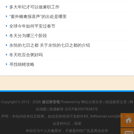
多大年纪才可以做兼职工作
“窗外幽禽报喜声”的出处是哪里
全球今年如何平安过春节
冬天分为哪三个阶段
永恒的七日之都 关于永恒的七日之都的介绍
冬天吃百合粥好吗
寻找锦鲤攻略
Copyright © 2012 - 2026
速记录音笔
Powered by
网站分类目录
|
精选推荐文章
|
网
站地图
|
疑难解答
京ICP备05078383号
声明：本站内容来自互联网，如信息有错误可发邮件到f_fb#foxmail.com说明，我们
会及时纠正，谢谢
本站仅为个人兴趣爱好，不接盈利性广告及商业合作