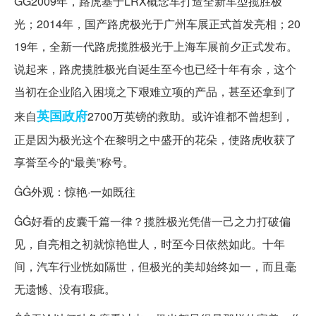
ĠĠ2009年，路虎基于LRX概念车打造全新车型揽胜极
光；2014年，国产路虎极光于广州车展正式首发亮相；20
19年，全新一代路虎揽胜极光于上海车展前夕正式发布。
说起来，路虎揽胜极光自诞生至今也已经十年有余，这个
当初在企业陷入困境之下艰难立项的产品，甚至还拿到了
英国政府
来自
2700万英镑的救助。或许谁都不曾想到，
正是因为极光这个在黎明之中盛开的花朵，使路虎收获了
享誉至今的“最美”称号。
ĠĠ外观：惊艳·一如既往
ĠĠ好看的皮囊千篇一律？揽胜极光凭借一己之力打破偏
见，自亮相之初就惊艳世人，时至今日依然如此。十年
间，汽车行业恍如隔世，但极光的美却始终如一，而且毫
无遗憾、没有瑕疵。