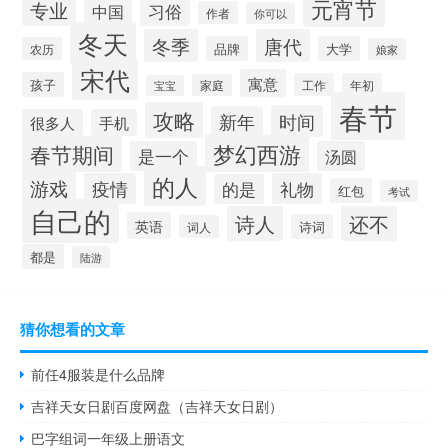
元宵节
专业
习俗
中国
作者
你可以
冬天
冬季
唐代
品牌
大学
农历
娘家
宋代
寓意
孩子
工作
年初
家庭
宝宝
春节
攻略
时间
新年
很多人
手机
梦幻西游
春节期间
是一个
汤圆
的人
游戏
疫情
礼物
的是
红包
考试
自己的
诗人
还不
英语
诗词
词人
都是
陆游
猜你想看的文章
前任4服装是什么品牌
吉祥天女日剧百度网盘（吉祥天女日剧）
巴字组词一年级上册语文