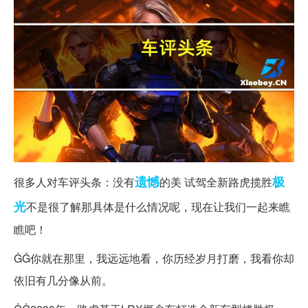
遗憾
极
很多人对车评头条：没有
的美 试驾全新路虎揽胜
光
不是很了解那具体是什么情况呢，现在让我们一起来瞧
瞧吧！
ĠĠ你就在那里，我远远地看，你历经岁月打磨，我看你却
依旧有几分像从前。