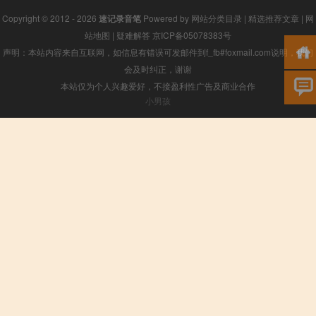
Copyright © 2012 - 2026
速记录音笔
Powered by
网站分类目录
|
精选推荐文章
|
网
站地图
|
疑难解答
京ICP备05078383号
声明：本站内容来自互联网，如信息有错误可发邮件到f_fb#foxmail.com说明，我们
会及时纠正，谢谢
本站仅为个人兴趣爱好，不接盈利性广告及商业合作
小男孩