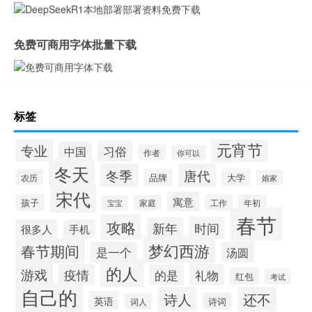
免费可商用字体批量下载
标签
元宵节
专业
习俗
中国
作者
你可以
冬天
冬季
唐代
品牌
大学
农历
娘家
宋代
寓意
孩子
工作
年初
家庭
宝宝
春节
攻略
时间
新年
很多人
手机
梦幻西游
春节期间
是一个
汤圆
的人
游戏
疫情
礼物
的是
红包
考试
自己的
诗人
还不
英语
诗词
词人