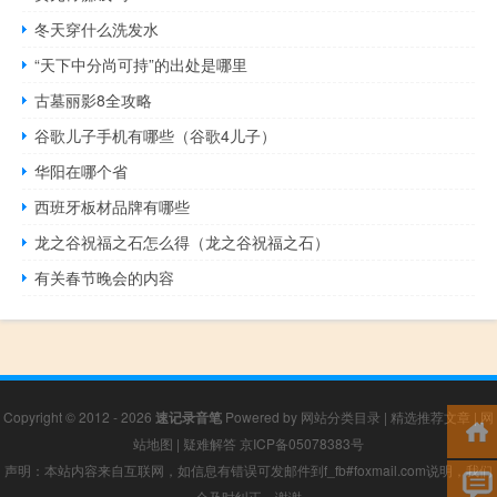
冬天穿什么洗发水
“天下中分尚可持”的出处是哪里
古墓丽影8全攻略
谷歌儿子手机有哪些（谷歌4儿子）
华阳在哪个省
西班牙板材品牌有哪些
龙之谷祝福之石怎么得（龙之谷祝福之石）
有关春节晚会的内容
Copyright © 2012 - 2026
速记录音笔
Powered by
网站分类目录
|
精选推荐文章
|
网
站地图
|
疑难解答
京ICP备05078383号
声明：本站内容来自互联网，如信息有错误可发邮件到f_fb#foxmail.com说明，我们
会及时纠正，谢谢