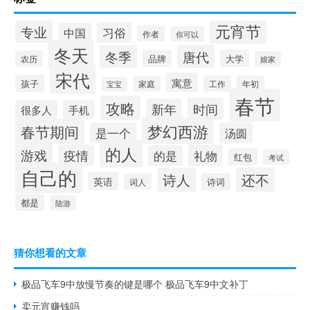
元宵节
专业
习俗
中国
作者
你可以
冬天
冬季
唐代
品牌
大学
农历
娘家
宋代
寓意
孩子
工作
年初
家庭
宝宝
春节
攻略
时间
新年
很多人
手机
梦幻西游
春节期间
是一个
汤圆
的人
游戏
疫情
礼物
的是
红包
考试
自己的
诗人
还不
英语
诗词
词人
都是
陆游
猜你想看的文章
极品飞车9中放慢节奏的键是哪个 极品飞车9中文补丁
卖元宵赚钱吗