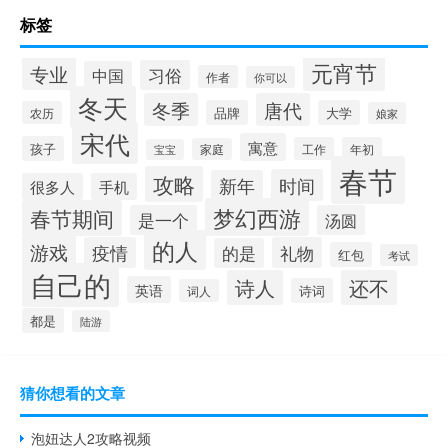
标签
元宵节
专业
习俗
中国
作者
你可以
冬天
冬季
唐代
品牌
大学
农历
娘家
宋代
寓意
孩子
工作
年初
家庭
宝宝
春节
攻略
时间
新年
很多人
手机
梦幻西游
春节期间
是一个
汤圆
的人
游戏
疫情
礼物
的是
红包
考试
自己的
诗人
还不
英语
诗词
词人
都是
陆游
猜你想看的文章
泡妞达人2攻略视频