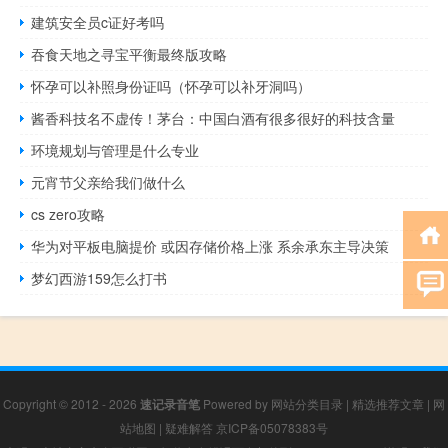
建筑安全员c证好考吗
吞食天地之寻宝平衡最终版攻略
怀孕可以补照身份证吗（怀孕可以补牙洞吗）
酱香科技名不虚传！茅台：中国白酒有很多很好的科技含量
环境规划与管理是什么专业
元宵节父亲给我们做什么
cs zero攻略
华为对平板电脑提价 或因存储价格上涨 系余承东主导决策
梦幻西游159怎么打书
Copyright © 2012 - 2026
速记录音笔
Powered by
网站分类目录
|
精选推荐文章
|
网
站地图
|
疑难解答
京ICP备05078383号