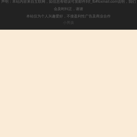
声明：本站内容来自互联网，如信息有错误可发邮件到f_fb#foxmail.com说明，我们
会及时纠正，谢谢
本站仅为个人兴趣爱好，不接盈利性广告及商业合作
小男孩