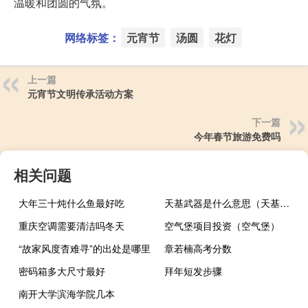
温暖和团圆的气氛。
网络标签：
元宵节
汤圆
花灯
上一篇
元宵节文明传承活动方案
下一篇
今年春节旅游免费吗
相关问题
大年三十炖什么鱼最好吃
天基武器是什么意思（天基武器）
重庆空调需要清洁吗冬天
空气堡项目投资（空气堡）
“故家风度杳难寻”的出处是哪里
章若楠高考分数
密码箱多大尺寸最好
拜年短发步骤
南开大学滨海学院几本