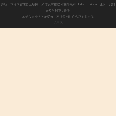
声明：本站内容来自互联网，如信息有错误可发邮件到f_fb#foxmail.com说明，我们
会及时纠正，谢谢
本站仅为个人兴趣爱好，不接盈利性广告及商业合作
小男孩