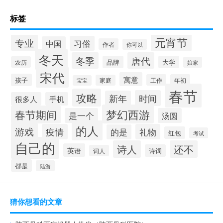
标签
元宵节
专业
习俗
中国
作者
你可以
冬天
冬季
唐代
品牌
大学
农历
娘家
宋代
寓意
孩子
工作
年初
家庭
宝宝
春节
攻略
时间
新年
很多人
手机
梦幻西游
春节期间
是一个
汤圆
的人
游戏
疫情
礼物
的是
红包
考试
自己的
诗人
还不
英语
诗词
词人
都是
陆游
猜你想看的文章