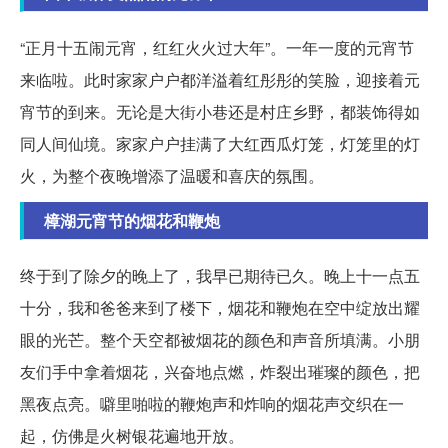
“正月十五闹元宵，红红火火过大年”。一年一度的元宵节
来临啦。此时家家户户都洋溢着红彤彤的笑脸，迎接着元
宵节的到来。无论是大街小巷还是村庄乡野，都装饰得如
同人间仙境。家家户户挂满了大红西瓜灯笼，灯笼里的灯
火，为整个夜晚增添了温暖和喜庆的氛围。
樟湖元宵节的烟花和鞭炮
终于到了除夕的晚上了，我早已期待已久。晚上十一点五
十分，我和爸爸来到了楼下，烟花和鞭炮在空中绽放出耀
眼的光芒。整个天空都被烟花的颜色和声音所填满。小朋
友们手中拿着烟花，兴奋地点燃，炸裂出璀璨的颜色，把
黑夜点亮。噼里啪啦的鞭炮声和炸响的烟花声交织在一
起，仿佛是火树银花遍地开放。