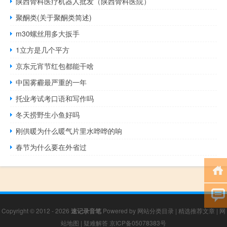
陕西骨科医疗机器人批发（陕西骨科医院）
聚酮类(关于聚酮类简述)
m30螺丝用多大扳手
1立方是几个平方
京东元宵节红包都能干啥
中国雾霾最严重的一年
托业考试考口语和写作吗
冬天捞野生小鱼好吗
刚供暖为什么暖气片里水哗哗的响
春节为什么要在外省过
Copyright © 2012 - 2026
速记录音笔
Powered by
网站分类目录
|
精选推荐文章
|
网
站地图
|
疑难解答
京ICP备05078383号