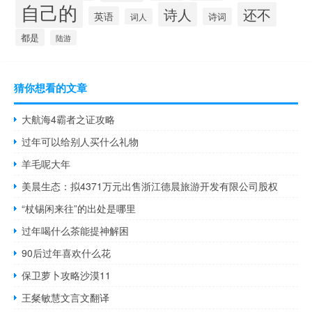
自己的
诗人
还不
英语
诗词
词人
都是
陆游
猜你想看的文章
大航海4霸者之证攻略
过年可以给别人买什么礼物
羊毛呢大年
美晨生态：拟4371万元出售浙江德晨旅游开发有限公司股权
“杖锡闲来往”的出处是哪里
过年喝什么茶能提神解困
90后过年喜欢什么花
保卫萝卜攻略沙漠11
王粲敏慧文言文翻译