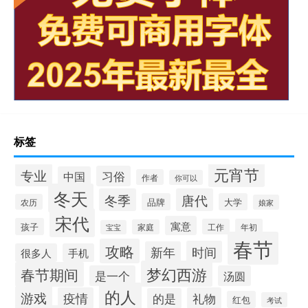
标签
元宵节
专业
习俗
中国
作者
你可以
冬天
冬季
唐代
品牌
大学
农历
娘家
宋代
寓意
孩子
工作
年初
家庭
宝宝
春节
攻略
时间
新年
很多人
手机
梦幻西游
春节期间
是一个
汤圆
的人
游戏
疫情
礼物
的是
红包
考试