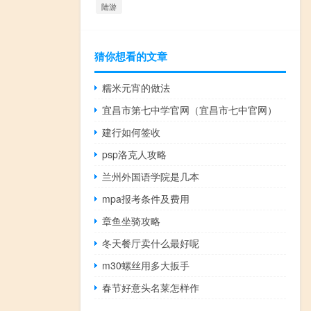
陆游
猜你想看的文章
糯米元宵的做法
宜昌市第七中学官网（宜昌市七中官网）
建行如何签收
psp洛克人攻略
兰州外国语学院是几本
mpa报考条件及费用
章鱼坐骑攻略
冬天餐厅卖什么最好呢
m30螺丝用多大扳手
春节好意头名莱怎样作