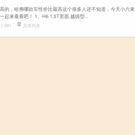
高的，哈弗哪款车性价比最高这个很多人还不知道，今天小六来
来看看吧！ 1、H6 1.5T里面 越级型...
991
文章列表