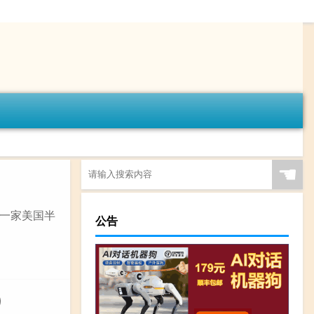
☚
是一家美国半
公告
）