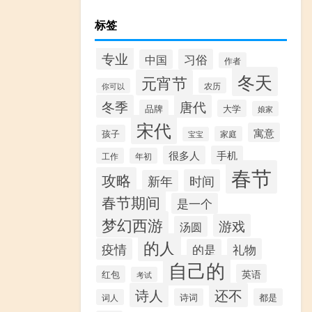
标签
专业
习俗
中国
作者
冬天
元宵节
农历
你可以
冬季
唐代
品牌
大学
娘家
宋代
寓意
孩子
家庭
宝宝
很多人
手机
工作
年初
春节
攻略
时间
新年
春节期间
是一个
梦幻西游
游戏
汤圆
的人
疫情
礼物
的是
自己的
英语
红包
考试
诗人
还不
诗词
都是
词人