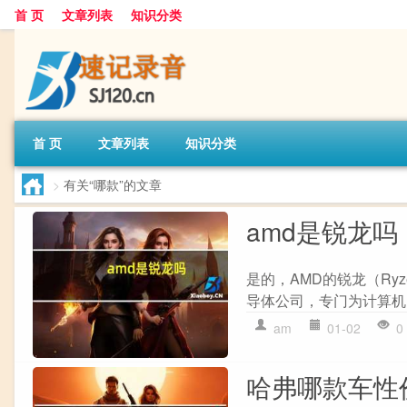
首 页
文章列表
知识分类
首 页
文章列表
知识分类
>
有关“哪款”的文章
amd是锐龙吗
是的，AMD的锐龙（Ry
导体公司，专门为计算机
am
01-02
0
哈弗哪款车性