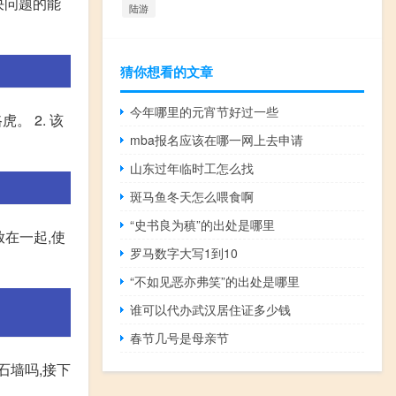
决问题的能
陆游
猜你想看的文章
今年哪里的元宵节好过一些
。 2. 该
mba报名应该在哪一网上去申请
山东过年临时工怎么找
斑马鱼冬天怎么喂食啊
“史书良为稹”的出处是哪里
在一起,使
罗马数字大写1到10
“不如见恶亦弗笑”的出处是哪里
谁可以代办武汉居住证多少钱
春节几号是母亲节
石墙吗,接下