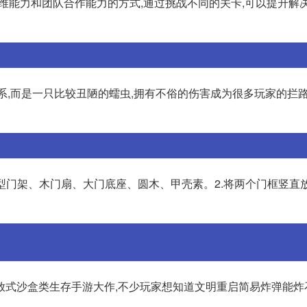
锻炼思维能力和团队合作能力的方式,通过挑战不同的关卡,可以提升解
关系,而是一只比较丑陋的蠕虫,拥有不俗的伤害成为很多玩家的拦路虎
重型门架、木门扇、大门底座、圆木、甲壳素。2.将两个门框竖直放
放式沙盒类生存手游大作,不少玩家想知道文明重启简易炸弹能炸