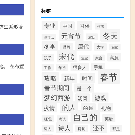
标签
专业
习俗
中国
闭求生弧形墙
作者
冬天
元宵节
农历
你可以
冬季
唐代
品牌
大学
娘家
宋代
寓意
孩子
家庭
宝宝
地。 在布置
很多人
手机
工作
年初
春节
攻略
时间
新年
春节期间
是一个
梦幻西游
游戏
汤圆
的人
疫情
礼物
的是
自己的
英语
红包
考试
诗人
还不
诗词
都是
词人