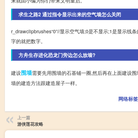
来就由小编为你们带来文明重启。
求生之路2 通过指令显示出来的空气墙怎么关闭
r_drawclipbrushes“0”//显示空气墙;0是不显示;1
字的就把数字。
方舟生存进化恐龙门旁边怎么放墙?
围墙
建设
需要先用围墙的石基铺一圈,然后再在上面建设围墙。 
墙的建造方法跟建造屋子一样。
网络标签
上一篇
游侠莲花攻略