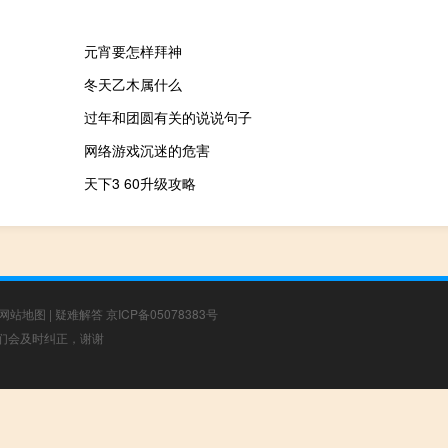
元宵要怎样拜神
冬天乙木属什么
过年和团圆有关的说说句子
网络游戏沉迷的危害
天下3 60升级攻略
网站地图
|
疑难解答
京ICP备05078383号
，我们会及时纠正，谢谢