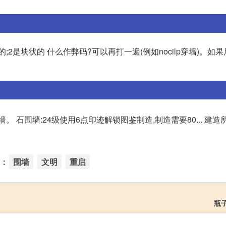
是显示线条的;2是块状的 什么作弊码?可以再打一遍(例如nocilp穿墙)。
石围墙:24级使用6点印迹解锁图鉴制造,制造需要80... 建造
：
围墙
文明
重启
瓶