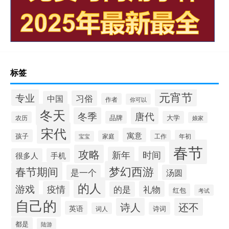
标签
元宵节
专业
习俗
中国
作者
你可以
冬天
冬季
唐代
品牌
大学
农历
娘家
宋代
寓意
孩子
工作
年初
家庭
宝宝
春节
攻略
时间
新年
很多人
手机
梦幻西游
春节期间
是一个
汤圆
的人
游戏
疫情
礼物
的是
红包
考试
自己的
诗人
还不
英语
诗词
词人
都是
陆游