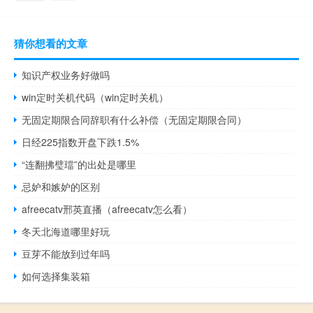
猜你想看的文章
知识产权业务好做吗
win定时关机代码（win定时关机）
无固定期限合同辞职有什么补偿（无固定期限合同）
日经225指数开盘下跌1.5%
“连翻拂璧璫”的出处是哪里
忌妒和嫉妒的区别
afreecatv邢英直播（afreecatv怎么看）
冬天北海道哪里好玩
豆芽不能放到过年吗
如何选择集装箱