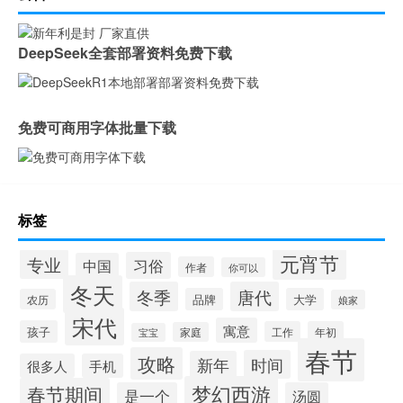
DeepSeek全套部署资料免费下载
免费可商用字体批量下载
标签
元宵节
专业
习俗
中国
作者
你可以
冬天
冬季
唐代
品牌
大学
农历
娘家
宋代
寓意
孩子
工作
年初
家庭
宝宝
春节
攻略
时间
新年
很多人
手机
梦幻西游
春节期间
是一个
汤圆