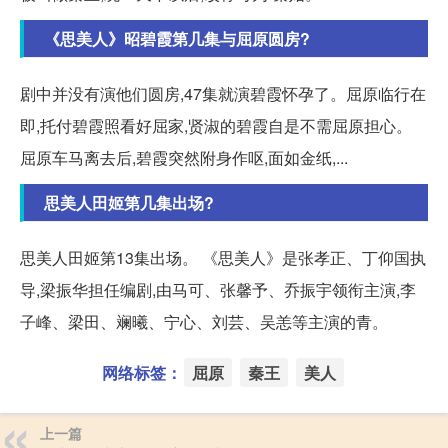
《思美人》昭碧霞第几集与屈原圆房?
剧中并没有演他们圆房,47集就演碧霞怀孕了。屈原临行在
即,托付碧霞照看好屈家,贤淑的碧霞自是不需屈原担心。
屈原车马离去后,碧霞突然附身作呕,面如金纸,...
思美人田姬第几集出场?
思美人田姬第13集出场。 《思美人》是张孝正、丁仰国执
导,梁振华担任编剧,由马可、张馨予、乔振宇领衔主演,李
子峰、梁田、斓曦、宁心、刘芸、吴恙等主演的青。
网络标签：
屈原
秦王
美人
上一篇