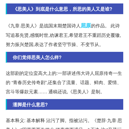
《思美人》到底是什么意思，所思的美人又是谁?
屈原
《九章·思美人》是战国末期楚国诗人
的作品。 此诗
写追慕先贤,感慨时世,劝谏君王,希望君王不重蹈历史覆辙,
努力振兴楚国,表达了作者坚守节操、不变节从。
你们觉得思美人怎么样?
这部剧的定位蛮高大上的:一部讲述伟大诗人屈原传奇一生
的 “青春历史传奇剧”,还集合了流量、话题、鲜肉、爱情、
宫斗等爆款元素…… 通稿还说,《思美人》是制。
濡脚是什么意思?
基本释义: 基本解释 沾污了脚。指被沾污。《楚辞·九章·思