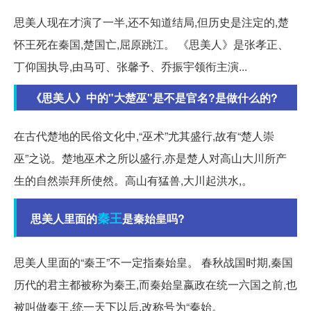
思美人现在才演了一半,还不知道结局,但历史是注定的,楚
怀王死在秦国,楚国亡,屈原跳江。 《思美人》是张孝正、
丁仰国执导,由马可、张馨予、乔振宇领衔主演...
《思美人》中的"大楚巫"是不是官名?是做什么的?
在古代楚地的民俗文化中,“巫术”尤其盛行,故有“楚人崇
巫”之说。楚地巫术之所以盛行,亦是楚人对高山大川所产
生的自然崇拜所使然。高山有猛兽,大川起洪水,。
秦王
思美人里面的
是秦始皇吗?
思美人里面的“秦王”不一定指秦始皇。 春秋战国时期,秦国
历代的君主都被称为秦王,而秦始皇嬴政在统一六国之前,也
被叫做秦王,统一天下以后,改称号为“秦始。