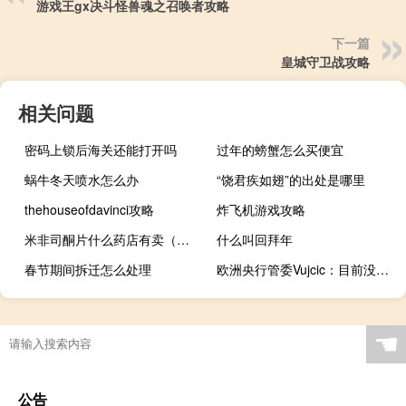
游戏王gx决斗怪兽魂之召唤者攻略
下一篇
皇城守卫战攻略
相关问题
密码上锁后海关还能打开吗
过年的螃蟹怎么买便宜
蜗牛冬天喷水怎么办
“饶君疾如翅”的出处是哪里
thehouseofdavinci攻略
炸飞机游戏攻略
米非司酮片什么药店有卖（米非司酮片药店有卖吗）
什么叫回拜年
春节期间拆迁怎么处理
欧洲央行管委Vujcic：目前没有明显的工资压力
☚
公告