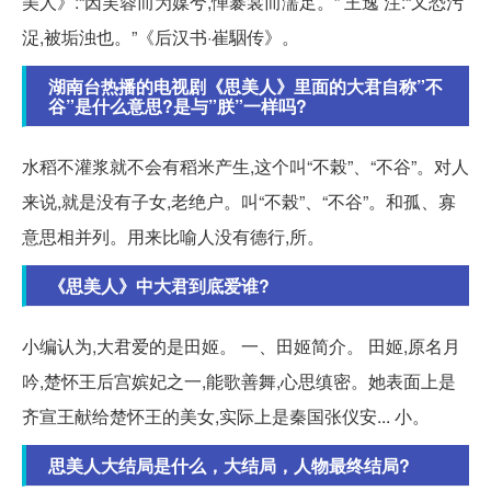
美人》:“因芙蓉而为媒兮,惮褰裳而濡足。” 王逸 注:“又恐污
浞,被垢浊也。”《后汉书·崔駰传》。
湖南台热播的电视剧《思美人》里面的大君自称”不
谷”是什么意思?是与”朕”一样吗?
水稻不灌浆就不会有稻米产生,这个叫“不榖”、“不谷”。对人
来说,就是没有子女,老绝户。叫“不榖”、“不谷”。和孤、寡
意思相并列。用来比喻人没有德行,所。
《思美人》中大君到底爱谁?
小编认为,大君爱的是田姬。 一、田姬简介。 田姬,原名月
吟,楚怀王后宫嫔妃之一,能歌善舞,心思缜密。她表面上是
齐宣王献给楚怀王的美女,实际上是秦国张仪安... 小。
思美人大结局是什么，大结局，人物最终结局?