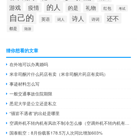
的人
游戏
疫情
礼物
的是
红包
考试
自己的
诗人
还不
英语
诗词
词人
都是
陆游
猜你想看的文章
在外地可以办离婚吗
米非司酮片什么药店有卖（米非司酮片药店有卖吗）
事迹材料怎么写
一般交通事故住院期限
悉尼大学是公立还是私立
“骚皆不遇者”的出处是哪里
空调外机不转内机有风吹不制冷怎么修（空调外机不转内机有风吹不制冷）
国泰航空：8月份载客178.5万人次同比增加603%