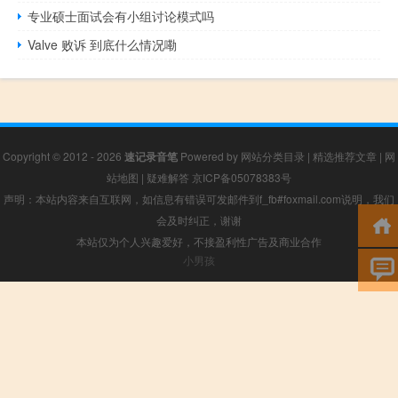
专业硕士面试会有小组讨论模式吗
Valve 败诉 到底什么情况嘞
Copyright © 2012 - 2026
速记录音笔
Powered by
网站分类目录
|
精选推荐文章
|
网
站地图
|
疑难解答
京ICP备05078383号
声明：本站内容来自互联网，如信息有错误可发邮件到f_fb#foxmail.com说明，我们
会及时纠正，谢谢
本站仅为个人兴趣爱好，不接盈利性广告及商业合作
小男孩