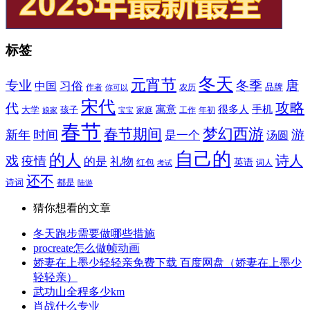
标签
冬天
元宵节
专业
冬季
唐
习俗
中国
作者
农历
品牌
你可以
宋代
攻略
代
寓意
很多人
手机
大学
孩子
工作
年初
娘家
家庭
宝宝
春节
梦幻西游
春节期间
游
新年
时间
是一个
汤圆
自己的
的人
诗人
戏
疫情
的是
礼物
英语
红包
词人
考试
还不
诗词
都是
陆游
猜你想看的文章
冬天跑步需要做哪些措施
procreate怎么做帧动画
娇妻在上墨少轻轻亲免费下载 百度网盘（娇妻在上墨少
轻轻亲）
武功山全程多少km
肖战什么专业