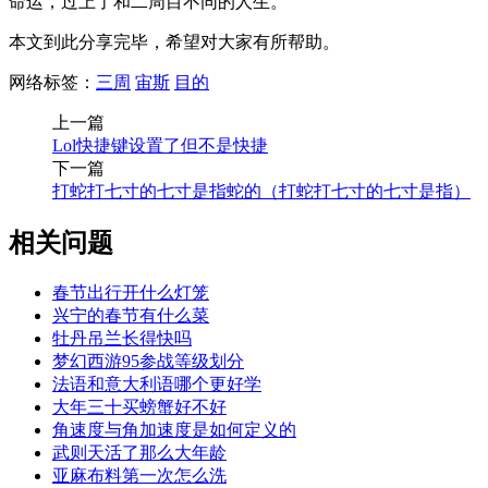
命运，过上了和二周目不同的人生。
本文到此分享完毕，希望对大家有所帮助。
网络标签：
三周
宙斯
目的
上一篇
Lol快捷键设置了但不是快捷
下一篇
打蛇打七寸的七寸是指蛇的（打蛇打七寸的七寸是指）
相关问题
春节出行开什么灯笼
兴宁的春节有什么菜
牡丹吊兰长得快吗
梦幻西游95参战等级划分
法语和意大利语哪个更好学
大年三十买螃蟹好不好
角速度与角加速度是如何定义的
武则天活了那么大年龄
亚麻布料第一次怎么洗