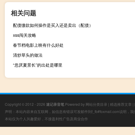
相关问题
配债缴款如何操作是买入还是卖出（配债）
xss闯关攻略
春节档电影上映有什么好处
清炒草头的做法
“忽厌夏景长”的出处是哪里
Copyright © 2012 - 2026
速记录音笔
Powered by
网站分类目录
|
精选推荐文章
|
声明：本站内容来自互联网，如信息有错误可发邮件到f_fb#foxmail.com说明
本站仅为个人兴趣爱好，不接盈利性广告及商业合作