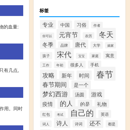
标签
专业
习俗
中国
作者
物的血量:
冬天
元宵节
农历
你可以
冬季
唐代
品牌
大学
娘家
宋代
寓意
孩子
家庭
宝宝
很多人
手机
工作
年初
只有几点,
春节
攻略
时间
新年
春节期间
是一个
梦幻西游
游戏
汤圆
的人
疫情
礼物
的是
的作用。同时
自己的
英语
红包
考试
诗人
还不
诗词
都是
词人