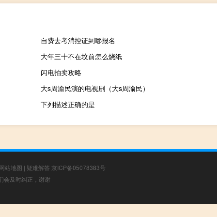
自费去考消控证到哪报名
大年三十不在坟前怎么烧纸
闪电拍卖攻略
大s周渝民演的电视剧（大s周渝民）
下列描述正确的是
网站地图
|
疑难解答
京ICP备05078383号
，我们会及时纠正，谢谢