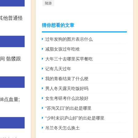
陆游
比其他普通怪
猜你想看的文章
过年发狗的图片表示什么
减脂女孩过年吃啥
之间 骷髅跟
大年三十去哪里买早餐吃
记有几天过年
我的青春结束了什么梗
男人冬天露天吃饭好吗
女生考研考什么比较好
8点血量;
“苏洵又曰”的出处是哪里
“少时未识庐山好”的出处是哪里
吊兰冬天怎么换土