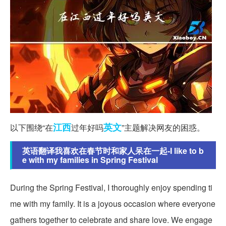
江西
英文
以下围绕“在
过年好吗
”主题解决网友的困惑
。
英语翻译我喜欢在春节时和家人呆在一起-I like to b
e with my families in Spring Festival
During the Spring Festival, I thoroughly enjoy spending ti
me with my family. It is a joyous occasion where everyone
gathers together to celebrate and share love. We engage