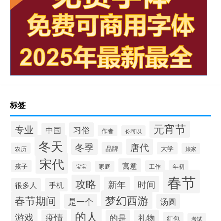
标签
元宵节
专业
习俗
中国
作者
你可以
冬天
冬季
唐代
品牌
大学
农历
娘家
宋代
寓意
孩子
工作
年初
家庭
宝宝
春节
攻略
时间
新年
很多人
手机
梦幻西游
春节期间
是一个
汤圆
的人
游戏
疫情
礼物
的是
红包
考试