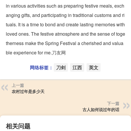
in various activities such as preparing festive meals, exch
anging gifts, and participating in traditional customs and ri
tuals. It is a time to bond and create lasting memories with
loved ones. The festive atmosphere and the sense of toge
therness make the Spring Festival a cherished and valua
ble experience for me.
刀友网
网络标签：
刀剑
江西
英文
上一篇
农村过年是多少天
下一篇
古人如何说过年的话
相关问题