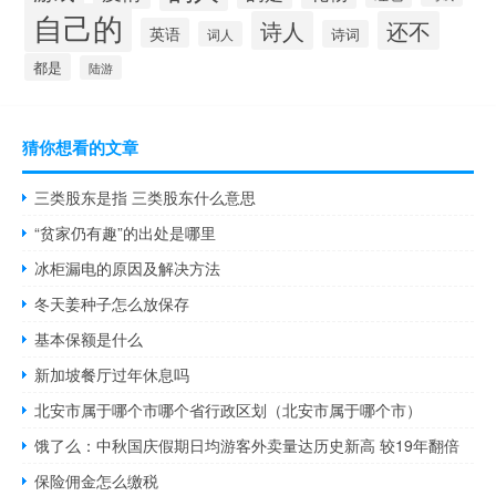
自己的
诗人
还不
英语
诗词
词人
都是
陆游
猜你想看的文章
三类股东是指 三类股东什么意思
“贫家仍有趣”的出处是哪里
冰柜漏电的原因及解决方法
冬天姜种子怎么放保存
基本保额是什么
新加坡餐厅过年休息吗
北安市属于哪个市哪个省行政区划（北安市属于哪个市）
饿了么：中秋国庆假期日均游客外卖量达历史新高 较19年翻倍
保险佣金怎么缴税