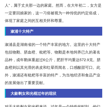
人”，属于丈夫那一边的家庭。然而，在大年初二，女方是
一定要回娘家的，这一习俗被视为一种传统的约定俗成，
体现了家庭之间的互相关怀和尊重。
溆浦十大特产
溆浦县是湖南省的一个特产丰富的地方。这里的十大特产
包括物鹅、脐血橙、枇杷等。物鹅是本地饲养已久的著名
品种，成年鹅体重超过6公斤，肥肝平均重达572.9克。脐
血橙则以其光滑的表皮和红晕而闻名，口感酸甜可口。此
外，溆浦还有枇杷等丰富的特产，为当地经济和食品产业
的发展做出了重要贡献。
大龄剩女和光棍过年的现状
对于大龄剩女和光棍来说，过年是一个特殊的时刻。他们