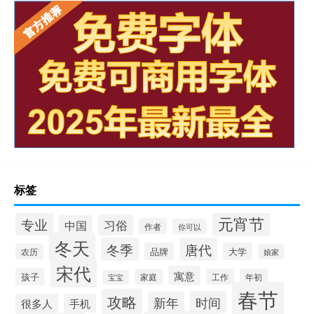
标签
元宵节
专业
习俗
中国
作者
你可以
冬天
冬季
唐代
品牌
大学
农历
娘家
宋代
寓意
孩子
工作
年初
家庭
宝宝
春节
攻略
时间
新年
很多人
手机