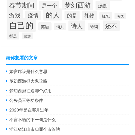
梦幻西游
春节期间
是一个
汤圆
的人
游戏
疫情
礼物
的是
红包
考试
自己的
诗人
还不
英语
诗词
词人
都是
陆游
猜你想看的文章
婚宴席设是什么意思
梦幻西游抓大鬼攻略
梦幻西游征途哪个好用
公务员三等功条件
2020年是在哪月过年
不言不语的下一句是什么
浙江省江山市归哪个市管辖