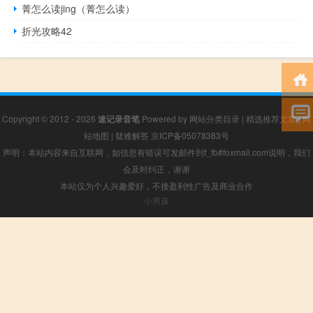
菁怎么读jing（菁怎么读）
折光攻略42
Copyright © 2012 - 2026
速记录音笔
Powered by
网站分类目录
|
精选推荐文章
|
网
站地图
|
疑难解答
京ICP备05078383号
声明：本站内容来自互联网，如信息有错误可发邮件到f_fb#foxmail.com说明，我们
会及时纠正，谢谢
本站仅为个人兴趣爱好，不接盈利性广告及商业合作
小男孩