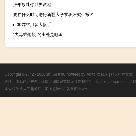
拜年祭迷你世界教程
要在什么时间进行新疆大学在职研究生报名
m30螺丝用多大扳手
“去等蝉虵蜕”的出处是哪里
Copyright © 2012 - 2026
速记录音笔
Powered by
网站分类目录
|
精选推荐文章
|
声明：本站内容来自互联网，如信息有错误可发邮件到f_fb#foxmail.com说明
本站仅为个人兴趣爱好，不接盈利性广告及商业合作