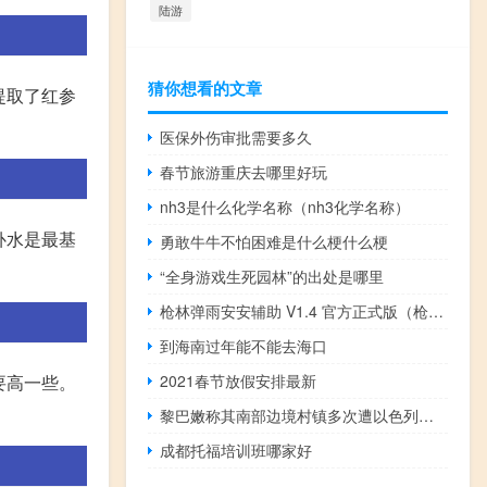
陆游
猜你想看的文章
提取了红参
医保外伤审批需要多久
春节旅游重庆去哪里好玩
nh3是什么化学名称（nh3化学名称）
补水是最基
勇敢牛牛不怕困难是什么梗什么梗
“全身游戏生死园林”的出处是哪里
枪林弹雨安安辅助 V1.4 官方正式版（枪林弹雨安安辅助 V1.4 官方正式版功能简介）
到海南过年能不能去海口
要高一些。
2021春节放假安排最新
黎巴嫩称其南部边境村镇多次遭以色列白磷弹袭击
成都托福培训班哪家好