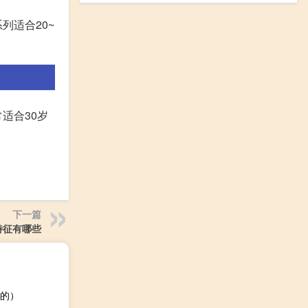
列适合20~
适合30岁
下一篇
特征有哪些
的）