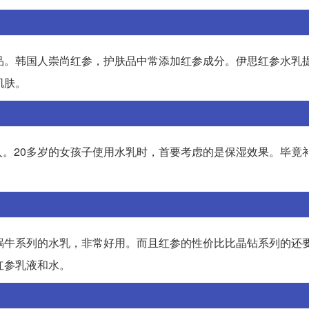
品。韩国人崇尚红参，护肤品中常添加红参成分。伊思红参水乳
肌肤。
。20多岁的女孩子使用水乳时，首要考虑的是保湿效果。毕竟
蜗牛系列的水乳，非常好用。而且红参的性价比比晶钻系列的还
红参乳液和水。