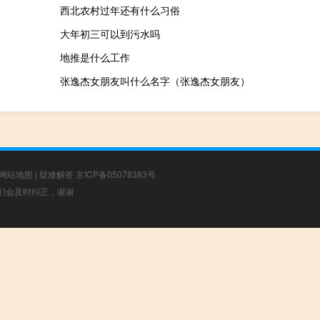
西北农村过年还有什么习俗
大年初三可以到污水吗
地推是什么工作
张逸杰女朋友叫什么名字（张逸杰女朋友）
网站地图
|
疑难解答
京ICP备05078383号
，我们会及时纠正，谢谢