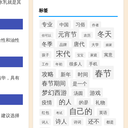
水乳就是其
标签
专业
习俗
中国
作者
冬天
元宵节
农历
你可以
合性和油性
冬季
唐代
品牌
大学
娘家
宋代
寓意
孩子
家庭
宝宝
很多人
手机
工作
年初
春节
攻略
时间
新年
精华，具有
春节期间
是一个
梦幻西游
游戏
汤圆
的人
疫情
礼物
的是
自己的
英语
红包
考试
，建议选择
诗人
还不
诗词
都是
词人