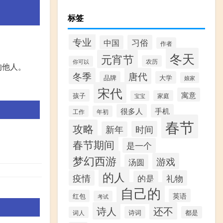
标签
专业
习俗
中国
作者
冬天
元宵节
农历
你可以
响他人。
冬季
唐代
品牌
大学
娘家
宋代
寓意
孩子
家庭
宝宝
很多人
手机
工作
年初
春节
攻略
时间
新年
春节期间
是一个
梦幻西游
游戏
汤圆
的人
疫情
礼物
的是
自己的
英语
红包
考试
诗人
还不
诗词
都是
词人