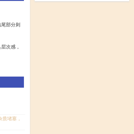
结尾部分则
具层次感，
杂质堵塞，