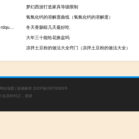
梦幻西游打造家具等级限制
氢氧化钙的溶解度曲线（氢氧化钙的溶解度）
事故调查处理“四不放过”原则是什么（事故调查中 ldquo 四不放过 rdquo 的原则是什么）
冬天香肠晾几天最好吃
大年三十能给花换盆吗
凉拌土豆粉的做法大全窍门（凉拌土豆粉的做法大全）
网站地图
|
疑难解答
京ICP备05078383号
，我们会及时纠正，谢谢