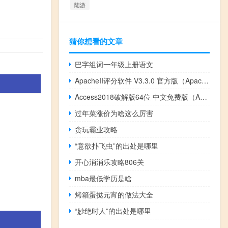
陆游
猜你想看的文章
巴字组词一年级上册语文
ApacheII评分软件 V3.3.0 官方版（ApacheII评分软件 V3.3.0 官方版功能简介）
Access2018破解版64位 中文免费版（Access2018破解版64位 中文免费版功能简介）
过年菜涨价为啥这么厉害
贪玩霸业攻略
“意欲扑飞虫”的出处是哪里
开心消消乐攻略806关
mba最低学历是啥
烤箱蛋挞元宵的做法大全
“妙绝时人”的出处是哪里