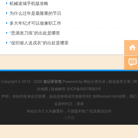
机械迷城手机版攻略
为什么过年是最隆重的节日
多大年纪才可以做兼职工作
“恶酒发刀痕”的出处是哪里
“促织催人送戌衣”的出处是哪里
Copyright © 2012 - 2026
速记录音笔
Powered by
网站分类目录
|
精选推荐文章
|
网
站地图
|
疑难解答
京ICP备05078383号
声明：本站内容来自互联网，如信息有错误可发邮件到f_fb#foxmail.com说明，我们
会及时纠正，谢谢
本站仅为个人兴趣爱好，不接盈利性广告及商业合作
小男孩