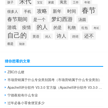
宋代
寓意
孩子
工作
年初
家庭
宝宝
春节
攻略
时间
新年
很多人
手机
梦幻西游
春节期间
是一个
汤圆
的人
游戏
疫情
礼物
的是
红包
考试
自己的
诗人
还不
英语
诗词
词人
都是
陆游
猜你想看的文章
ZBC什么梗
市场营销属于什么专业类别国考（市场营销属于什么专业类别）
ApacheII评分软件 V3.3.0 官方版（ApacheII评分软件 V3.3.0 官方版功能简介）
宁德夜校有什么专业
过年必备小零食便宜多少