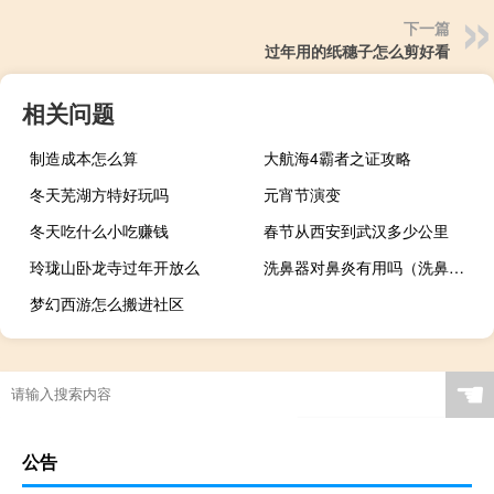
下一篇
过年用的纸穗子怎么剪好看
相关问题
制造成本怎么算
大航海4霸者之证攻略
冬天芜湖方特好玩吗
元宵节演变
冬天吃什么小吃赚钱
春节从西安到武汉多少公里
玲珑山卧龙寺过年开放么
洗鼻器对鼻炎有用吗（洗鼻壶）
梦幻西游怎么搬进社区
☚
公告