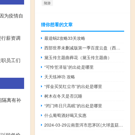
陆游
。因为疫情自
猜你想看的文章
进行薪资调
最逵蜗2攻略33关攻略
西部世界未删减版第一季百度云盘（西部世界未删减版）
黛玉传主题曲葬花（黛玉传主题曲）
在职员工们
“可怜笠泽翁”的出处是哪里
天天练神功 攻略
“挥金买笑红尘市”的出处是哪里
树木在冬天是否沉睡
间隔离有补
“闭门终日只高眠”的出处是哪里
什么葡萄酒好喝又实惠
2024-03-29云南普洱市思茅区(大球盖菇)的报价是多少
店以较低价