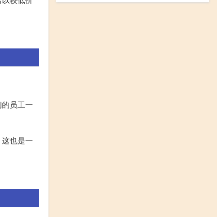
。
间的员工一
。这也是一