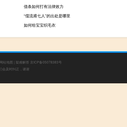
借条如何打有法律效力
“儒流甫七人”的出处是哪里
如何给宝宝织毛衣
网站地图
|
疑难解答
京ICP备05078383号
，我们会及时纠正，谢谢