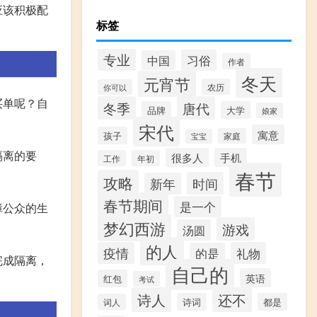
应该积极配
标签
专业
习俗
中国
作者
冬天
元宵节
农历
你可以
买单呢？自
冬季
唐代
品牌
大学
娘家
宋代
寓意
孩子
家庭
宝宝
隔离的要
很多人
手机
工作
年初
春节
攻略
时间
新年
春节期间
是一个
障公众的生
梦幻西游
游戏
汤圆
的人
疫情
礼物
的是
完成隔离，
自己的
英语
红包
考试
诗人
还不
诗词
都是
词人